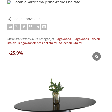
Plaćanje karticama jednokratno i na rate
Podijeli poveznicu
Šifra:
5907698693796
Kategorije:
Blagovaona
,
Blagovaonski drveni
stolovi
,
Blagovaonski stakleni stolovi
,
Selection
,
Stolovi
-25.9%