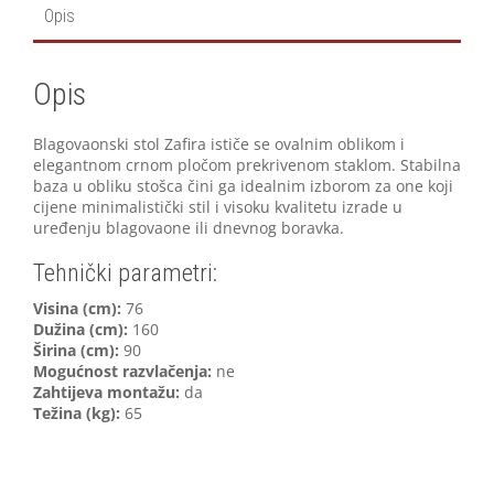
Opis
Opis
Blagovaonski stol Zafira ističe se ovalnim oblikom i
elegantnom crnom pločom prekrivenom staklom. Stabilna
baza u obliku stošca čini ga idealnim izborom za one koji
cijene minimalistički stil i visoku kvalitetu izrade u
uređenju blagovaone ili dnevnog boravka.
Tehnički parametri:
Visina (cm):
76
Dužina (cm):
160
Širina (cm):
90
Mogućnost razvlačenja:
ne
Zahtijeva montažu:
da
Težina (kg):
65