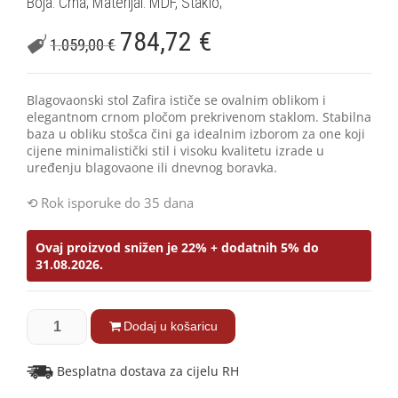
Boja: Crna; Materijal: MDF, Staklo;
784,72
€
1.059,00
€
Blagovaonski stol Zafira ističe se ovalnim oblikom i
elegantnom crnom pločom prekrivenom staklom. Stabilna
baza u obliku stošca čini ga idealnim izborom za one koji
cijene minimalistički stil i visoku kvalitetu izrade u
uređenju blagovaone ili dnevnog boravka.
Rok isporuke do 35 dana
Ovaj proizvod snižen je 22% + dodatnih 5% do
31.08.2026.
Dodaj u košaricu
Besplatna dostava za cijelu RH