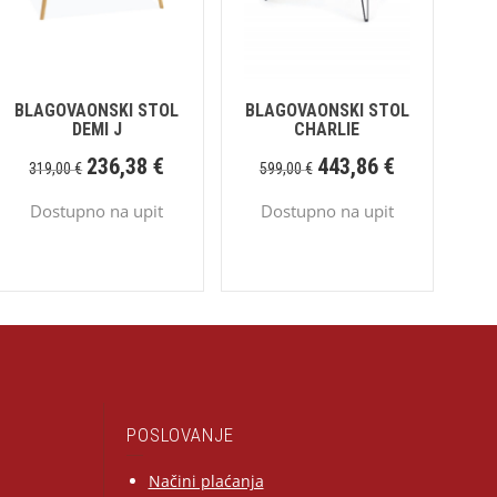
BLAGOVAONSKI STOL
BLAGOVAONSKI STOL
DEMI J
CHARLIE
236,38
€
443,86
€
319,00
€
599,00
€
Dostupno na upit
Dostupno na upit
POSLOVANJE
Načini plaćanja