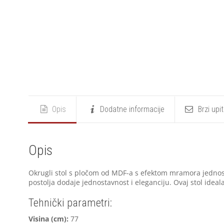
Opis
Dodatne informacije
Brzi upi
Opis
Okrugli stol s pločom od MDF-a s efektom mramora jednost
postolja dodaje jednostavnost i eleganciju. Ovaj stol ideal
Tehnički parametri:
V
isina (cm):
77