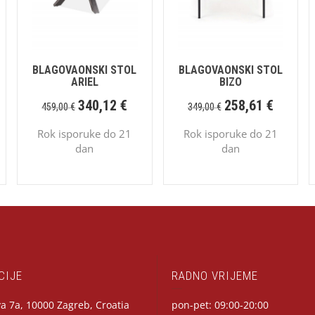
BLAGOVAONSKI STOL
BLAGOVAONSKI STOL
ARIEL
BIZO
340,12
€
258,61
€
459,00
€
349,00
€
Rok isporuke do 21
Rok isporuke do 21
dan
dan
CIJE
RADNO VRIJEME
a 7a, 10000 Zagreb, Croatia
pon-pet: 09:00-20:00