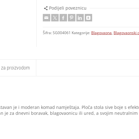
Podijeli poveznicu
Šifra:
SG004061
Kategorije:
Blagovaona
,
Blagovaonski d
t za proizvodom
avan je i moderan komad namještaja. Ploča stola sive boje s efek
an je za dnevni boravak, blagovaonicu ili ured, a svojim neutralnim 