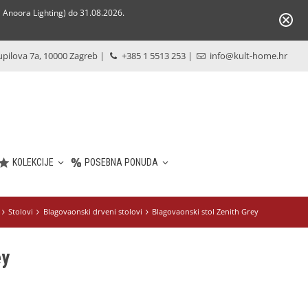
Anoora Lighting) do 31.08.2026.
pilova 7a, 10000 Zagreb
|
+385 1 5513 253
|
info@kult-home.hr
KOLEKCIJE
POSEBNA PONUDA
Stolovi
Blagovaonski drveni stolovi
Blagovaonski stol Zenith Grey
ey