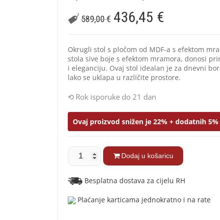
436,45
€
589,00
€
Okrugli stol s pločom od MDF-a s efektom mr
stola sive boje s efektom mramora, donosi pri
i eleganciju. Ovaj stol idealan je za dnevni b
lako se uklapa u različite prostore.
Rok isporuke do 21 dan
Ovaj proizvod snižen je 22% + dodatnih 5% 
Dodaj u košaricu
Besplatna dostava za cijelu RH
Plaćanje karticama jednokratno i na rate