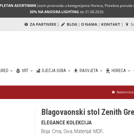
MPLETAN ASORTIMAN
(osim proizvoda u kategorijama Horeca, Posebna ponuda i 
30% NA ANOORA LIGHTING
do 31.08.2026.
ZA PARTNERE
|
BLOG
|
O NAMA
|
KONTAKT
|
Su
URED
VRT
DJEČJA SOBA
RASVJETA
HORECA
Naslovnica
Blagovaonski stol Zenith Gr
ELEGANCE KOLEKCIJA
Boja: Crna, Siva; Materijal: MDF;