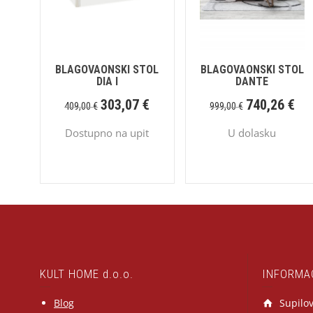
BLAGOVAONSKI STOL
BLAGOVAONSKI STOL
DIA I
DANTE
303,07
€
740,26
€
409,00
€
999,00
€
Dostupno na upit
U dolasku
KULT HOME d.o.o.
INFORMA
Blog
Supilov