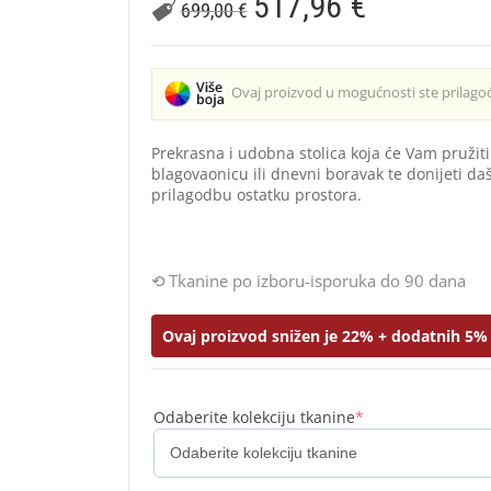
517,96
€
699,00
€
Ovaj proizvod u mogućnosti ste prilagođ
Prekrasna i udobna stolica koja će Vam pružiti
blagovaonicu ili dnevni boravak te donijeti d
prilagodbu ostatku prostora.
Tkanine po izboru-isporuka do 90 dana
Ovaj proizvod snižen je 22% + dodatnih 5% 
Odaberite kolekciju tkanine
*