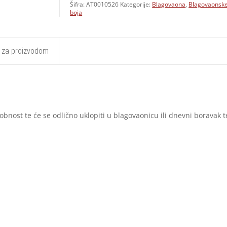
Šifra:
AT0010526
Kategorije:
Blagovaona
,
Blagovaonske
boja
t za proizvodom
bnost te će se odlično uklopiti u blagovaonicu ili dnevni boravak t