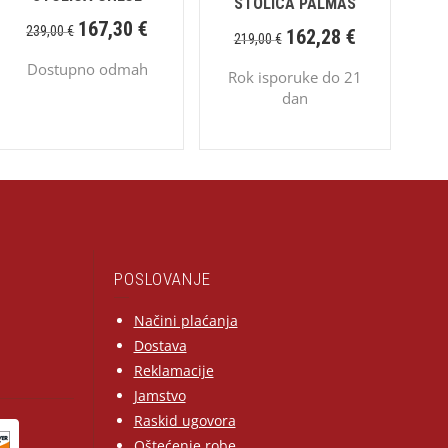
STOLICA PALMAS
167,30
€
239,00
€
162,28
€
219,00
€
Dostupno odmah
Rok isporuke do 21
dan
POSLOVANJE
Načini plaćanja
Dostava
Reklamacije
Jamstvo
Raskid ugovora
Oštećenje robe