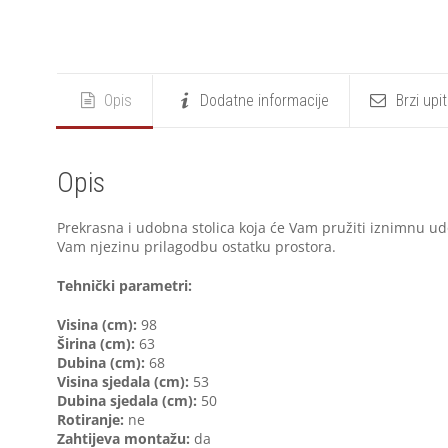
Opis
Dodatne informacije
Brzi upi
Opis
Prekrasna i udobna stolica koja će Vam pružiti iznimnu udo
Vam njezinu prilagodbu ostatku prostora.
Tehnički parametri:
Visina (cm):
98
Širina (cm):
63
Dubina (cm):
68
Visina sjedala (cm):
53
Dubina sjedala (cm):
50
Rotiranje:
ne
Zahtijeva montažu:
da