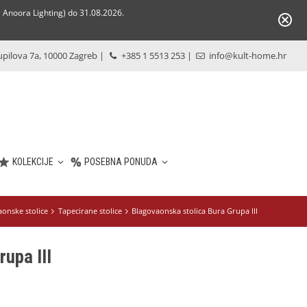
Anoora Lighting) do 31.08.2026.
pilova 7a, 10000 Zagreb
|
+385 1 5513 253
|
info@kult-home.hr
KOLEKCIJE
POSEBNA PONUDA
aonske stolice
Tapecirane stolice
Blagovaonska stolica Bura Grupa III
upa III