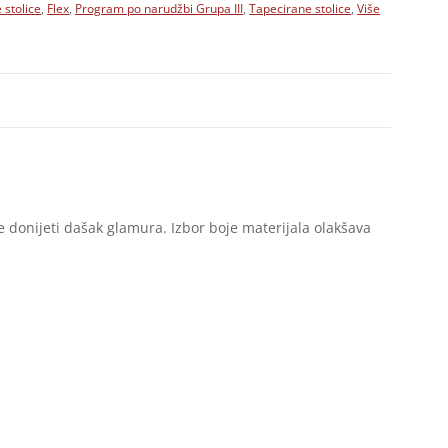
 stolice
,
Flex
,
Program po narudžbi Grupa III
,
Tapecirane stolice
,
Više
e donijeti dašak glamura. Izbor boje materijala olakšava