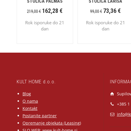
STOLICA PALMAS
STOLICA LARISA
162,28
€
73,36
€
219,00
€
99,00
€
Rok isporuke do 21
Rok isporuke do 21
dan
dan
KULT HOME d.o.o.
INFORMA
Blog
Supilov
O nama
+385 1
Kontakt
info@k
Postanite partner
Opremanje objekata (Leasing)
SLO WEB:
www.kult-home.si