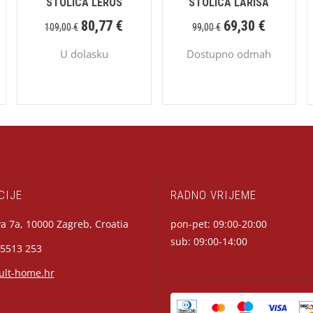
STOLICA LEROS
STOLICA LARISA
80,77
€
69,30
€
109,00
€
99,00
€
U dolasku
Dostupno odmah
CIJE
RADNO VRIJEME
a 7a, 10000 Zagreb, Croatia
pon-pet: 09:00-20:00
sub: 09:00-14:00
 5513 253
ult-home.hr