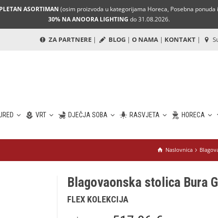
MPLETAN ASORTIMAN
(osim proizvoda u kategorijama Horeca, Posebna ponuda i 
30% NA ANOORA LIGHTING
do 31.08.2026.
ZA PARTNERE
|
BLOG
|
O NAMA
|
KONTAKT
|
Su
URED
VRT
DJEČJA SOBA
RASVJETA
HORECA
Naslovnica
Blagov
Blagovaonska stolica Bura Gr
FLEX KOLEKCIJA