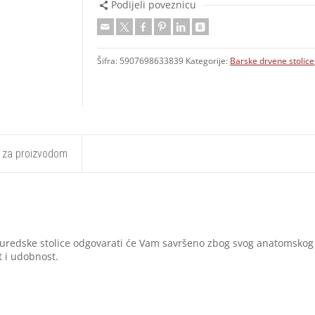
Podijeli poveznicu
Šifra:
5907698633839
Kategorije:
Barske drvene stolice
t za proizvodom
uredske stolice odgovarati će Vam savršeno zbog svog anatomskog o
t i udobnost.