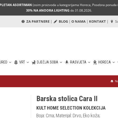
MPLETAN ASORTIMAN
(osim proizvoda u kategorijama Horeca, Posebna ponuda i 
30% NA ANOORA LIGHTING
do 31.08.2026.
ZA PARTNERE
|
BLOG
|
O NAMA
|
KONTAKT
|
Su
URED
VRT
DJEČJA SOBA
RASVJETA
HORECA
Na
Barska stolica Cara II
KULT HOME SELECTION KOLEKCIJA
Boja: Crna; Materijal: Drvo, Eko koža;