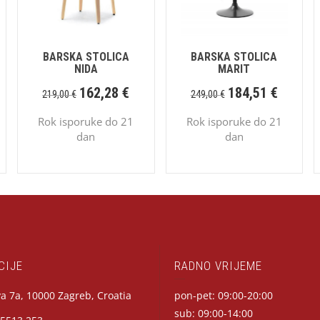
BARSKA STOLICA
BARSKA STOLICA
NIDA
MARIT
162,28
€
184,51
€
219,00
€
249,00
€
Rok isporuke do 21
Rok isporuke do 21
dan
dan
CIJE
RADNO VRIJEME
a 7a, 10000 Zagreb, Croatia
pon-pet: 09:00-20:00
sub: 09:00-14:00