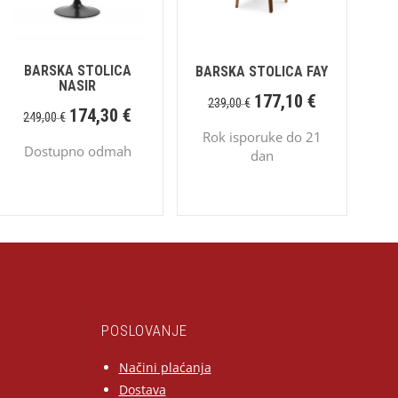
BARSKA STOLICA
BARSKA STOLICA FAY
NASIR
177,10
€
239,00
€
174,30
€
249,00
€
Rok isporuke do 21
Dostupno odmah
dan
POSLOVANJE
Načini plaćanja
Dostava