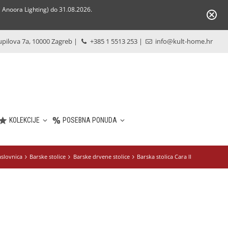
Anoora Lighting) do 31.08.2026.
pilova 7a, 10000 Zagreb
|
+385 1 5513 253
|
info@kult-home.hr
KOLEKCIJE
POSEBNA PONUDA
slovnica
Barske stolice
Barske drvene stolice
Barska stolica Cara II