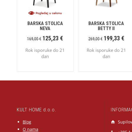
BARSKA STOLICA
BARSKA STOLICA
NEVA
BETTY II
125,23
€
199,33
€
169,00
€
269,00
€
Rok isporuke do 21
Rok isporuke do 21
dan
dan
KULT HOME d.o.o.
INFORMA
Blog
Supilov
O nama