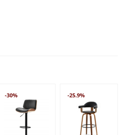
-30%
-25.9%