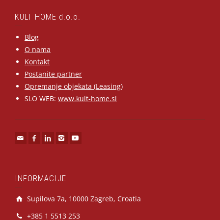
KULT HOME d.o.o.
Blog
O nama
Kontakt
Postanite partner
Opremanje objekata (Leasing)
SLO WEB:
www.kult-home.si
INFORMACIJE
Supilova 7a, 10000 Zagreb, Croatia
+385 1 5513 253