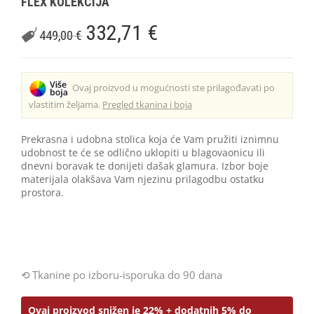
FLEX KOLEKCIJA
332,71
€
449,00
€
Ovaj proizvod u mogućnosti ste prilagođavati po
vlastitim željama.
Pregled tkanina i boja
Prekrasna i udobna stolica koja će Vam pružiti iznimnu
udobnost te će se odlično uklopiti u blagovaonicu ili
dnevni boravak te donijeti dašak glamura. Izbor boje
materijala olakšava Vam njezinu prilagodbu ostatku
prostora.
Tkanine po izboru-isporuka do 90 dana
Ovaj proizvod snižen je 22% + dodatnih 5% do