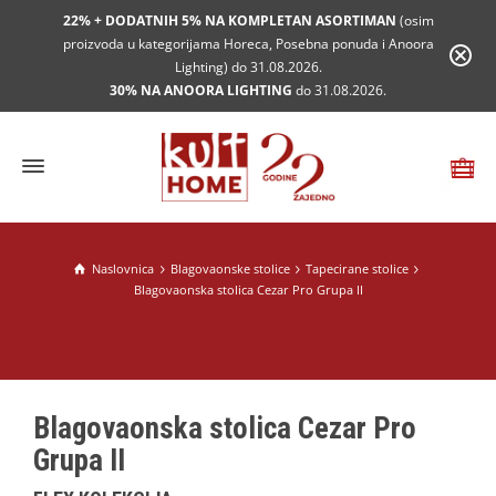
22% + DODATNIH 5% NA KOMPLETAN ASORTIMAN
(osim
proizvoda u kategorijama Horeca, Posebna ponuda i Anoora
Lighting) do 31.08.2026.
30% NA ANOORA LIGHTING
do 31.08.2026.
Naslovnica
Blagovaonske stolice
Tapecirane stolice
Blagovaonska stolica Cezar Pro Grupa II
Blagovaonska stolica Cezar Pro
Grupa II