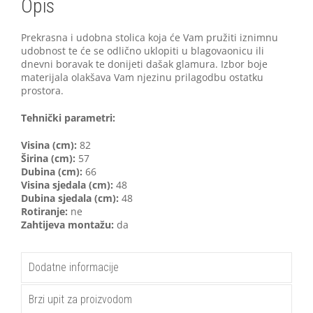
Opis
Prekrasna i udobna stolica koja će Vam pružiti iznimnu
udobnost te će se odlično uklopiti u blagovaonicu ili
dnevni boravak te donijeti dašak glamura. Izbor boje
materijala olakšava Vam njezinu prilagodbu ostatku
prostora.
Tehnički parametri:
Visina (cm):
82
Širina (cm):
57
Dubina (cm):
66
Visina sjedala (cm):
48
Dubina sjedala (cm):
48
Rotiranje:
ne
Zahtijeva montažu:
da
Dodatne informacije
Brzi upit za proizvodom