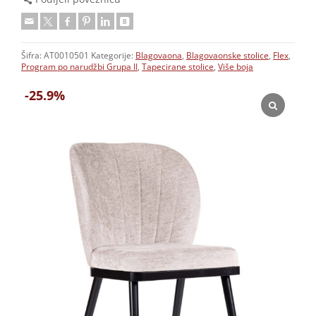
Šifra:
AT0010501
Kategorije:
Blagovaona
,
Blagovaonske stolice
,
Flex
,
Program po narudžbi Grupa II
,
Tapecirane stolice
,
Više boja
-25.9%