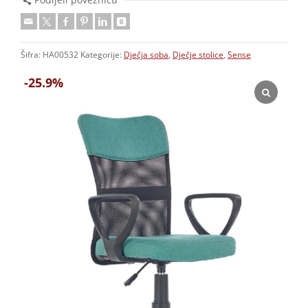
Šifra:
HA00532
Kategorije:
Dječja soba
,
Dječje stolice
,
Sense
-25.9%