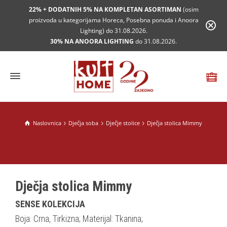
22% + DODATNIH 5% NA KOMPLETAN ASORTIMAN
(osim
proizvoda u kategorijama Horeca, Posebna ponuda i Anoora
Lighting) do 31.08.2026.
30% NA ANOORA LIGHTING
do 31.08.2026.
Naslovnica
Dječja soba
Dječje stolice
Dječja stolica Mimmy
Dječja stolica Mimmy
SENSE KOLEKCIJA
Boja: Crna, Tirkizna; Materijal: Tkanina;