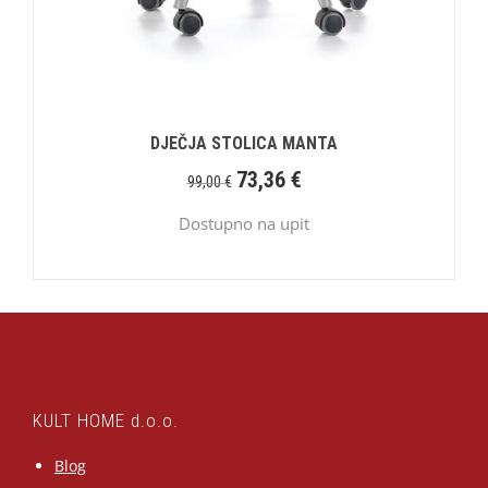
DJEČJA STOLICA MANTA
73,36
€
99,00
€
Dostupno na upit
KULT HOME d.o.o.
Blog