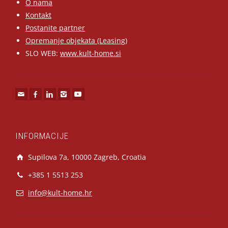
O nama
Kontakt
Postanite partner
Opremanje objekata (Leasing)
SLO WEB:
www.kult-home.si
INFORMACIJE
Supilova 7a, 10000 Zagreb, Croatia
+385 1 5513 253
info@kult-home.hr