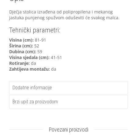
Dječja stolica izrađena od polipropilena i mekanog
jastuka punjenog spužvom oduševiti će svakog malca.
Tehnički parametri:
V
isina (cm):
81-91
Širina (cm):
52
Dubina (cm):
59
Visina sjedala (cm):
41-51
Rotiranje:
da
Zahtijeva montažu:
da
Dodatne informacije
Brzi upit za proizvodom
Povezani proizvodi