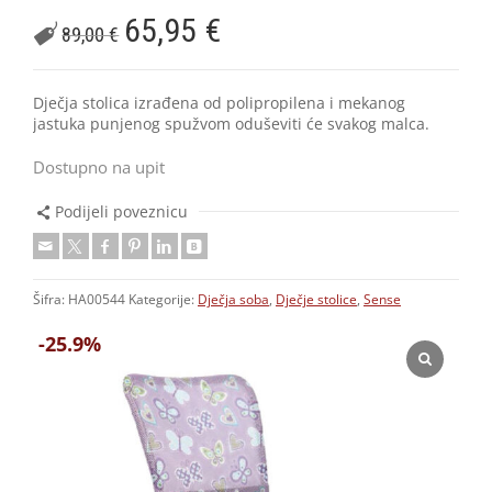
65,95
€
89,00
€
Dječja stolica izrađena od polipropilena i mekanog
jastuka punjenog spužvom oduševiti će svakog malca.
Dostupno na upit
Podijeli poveznicu
Šifra:
HA00544
Kategorije:
Dječja soba
,
Dječje stolice
,
Sense
-25.9%