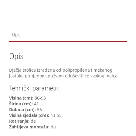
Opis
Opis
Dječja stolica izrađena od polipropilena i mekanog
jastuka punjenog spužvom oduševiti će svakog malca.
Tehnički parametri:
V
isina (cm):
86-98
Širina (cm):
41
Dubina (cm):
56
Visina sjedala (cm):
43-55
Rotiranje:
da
Zahtijeva montažu:
da