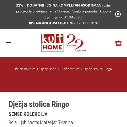
22% + DODATNIH 5% NA KOMPLETAN ASORTIMAN
(osim
proizvoda u kategorijama Horeca, Posebna ponuda i Anoora
Lighting) do 31.08.2026.
30% NA ANOORA LIGHTING
do 31.08.2026.
Naslovnica
Dječja soba
Dječje stolice
Dječja stolica Ringo
Dječja stolica Ringo
SENSE KOLEKCIJA
Boja: Ljubičasta; Materijal: Tkanina;