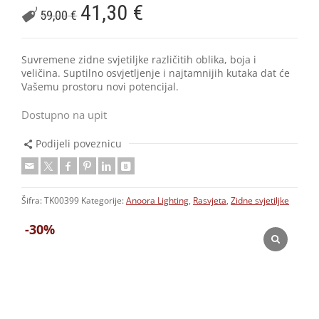
41,30
€
59,00
€
Suvremene zidne svjetiljke različitih oblika, boja i
veličina. Suptilno osvjetljenje i najtamnijih kutaka dat će
Vašemu prostoru novi potencijal.
Dostupno na upit
Podijeli poveznicu
Šifra:
TK00399
Kategorije:
Anoora Lighting
,
Rasvjeta
,
Zidne svjetiljke
-30%