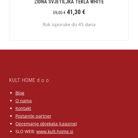
ZIDNA SVJETILJKA TEKLA WHITE
41,30
€
59,00
€
Rok isporuke do 45 dana
KULT HOME d.o.o.
Blog
O nama
Kontakt
Postanite partner
Opremanje objekata (Leasing)
SLO WEB:
www.kult-home.si