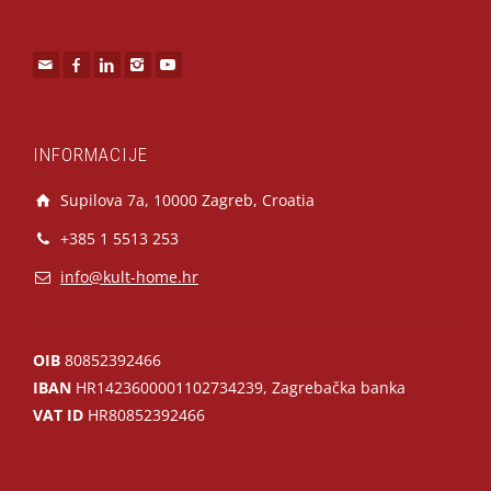
INFORMACIJE
Supilova 7a, 10000 Zagreb, Croatia
+385 1 5513 253
info@kult-home.hr
OIB
80852392466
IBAN
HR1423600001102734239, Zagrebačka banka
VAT ID
HR80852392466