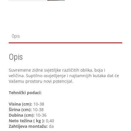
Opis
Opis
Suvremene zidne svjetiljke različitih oblika, boja i
veličina. Suptilno osvjetljenje i najtamnijih kutaka dat će
Vašemu prostoru novi potencijal.
Tehnički podaci:
V
isina (cm):
10-38
Širina (cm):
10-38
Dubina (cm):
10-36
Neto težina ( kg ):
0,40
Zahtijeva montažu:
da