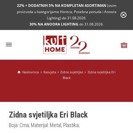
22% + DODATNIH 5% NA KOMPLETAN ASORTIMAN
(osim
proizvoda u kategorijama Horeca, Posebna ponuda i Anoora
Lighting) do 31.08.2026.
30% NA ANOORA LIGHTING
do 31.08.2026.
Naslovnica
Rasvjeta
Zidne svjetiljke
Zidna svjetiljka Eri
Black
Zidna svjetiljka Eri Black
Boja: Crna; Materijal: Metal, Plastika;