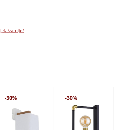
jeta/zarulje/
-30%
-30%