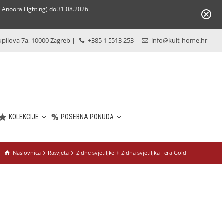
Anoora Lighting) do 31.08.2026.
pilova 7a, 10000 Zagreb
|
+385 1 5513 253
|
info@kult-home.hr
KOLEKCIJE
POSEBNA PONUDA
Naslovnica
Rasvjeta
Zidne svjetiljke
Zidna svjetiljka Fera Gold