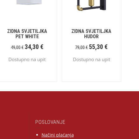
ZIDNA SVJETILJKA
ZIDNA SVJETILJKA
PET WHITE
HUDOR
34,30
€
55,30
€
49,00
€
79,00
€
Dostupno na upit
Dostupno na upit
POSLOVANJE
Načini plaćanja