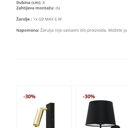
Dubina (cm):
8
Zahtijeva montažu:
da
Žarulje :
1x G9 MAX 6 W
Napomena:
Žarulja nije sastavni dio proizvoda. Možete ju
-30%
-30%