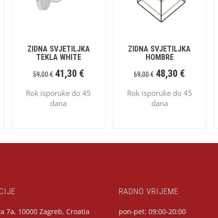
ZIDNA SVJETILJKA
ZIDNA SVJETILJKA
TEKLA WHITE
HOMBRE
41,30
€
48,30
€
59,00
€
69,00
€
Rok isporuke do 45
Rok isporuke do 45
dana
dana
CIJE
RADNO VRIJEME
a 7a, 10000 Zagreb, Croatia
pon-pet: 09:00-20:00