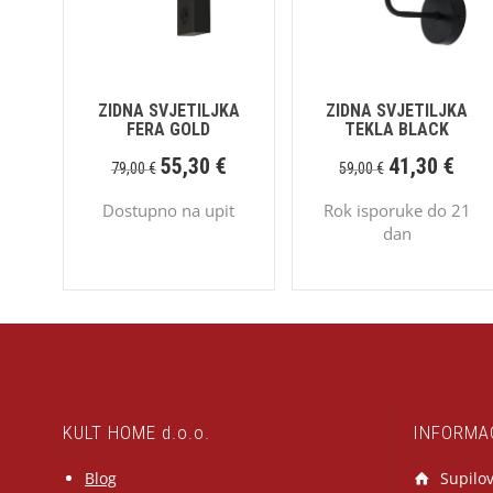
ZIDNA SVJETILJKA
ZIDNA SVJETILJKA
FERA GOLD
TEKLA BLACK
55,30
€
41,30
€
79,00
€
59,00
€
Dostupno na upit
Rok isporuke do 21
dan
KULT HOME d.o.o.
INFORMA
Blog
Supilov