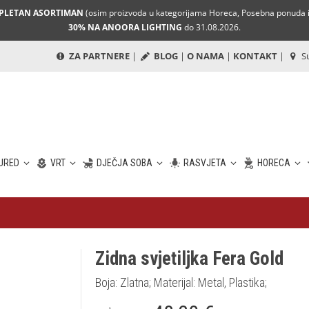
MPLETAN ASORTIMAN
(osim proizvoda u kategorijama Horeca, Posebna ponuda i 
30% NA ANOORA LIGHTING
do 31.08.2026.
ZA PARTNERE
|
BLOG
|
O NAMA
|
KONTAKT
|
Su
URED
VRT
DJEČJA SOBA
RASVJETA
HORECA
Zidna svjetiljka Fera Gold
Boja: Zlatna; Materijal: Metal, Plastika;