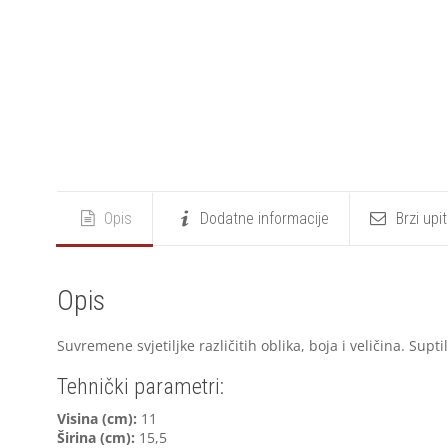
Opis
Dodatne informacije
Brzi upi
Opis
Suvremene svjetiljke različitih oblika, boja i veličina. Sup
Tehnički parametri:
V
isina (cm):
11
Širina (cm):
15,5