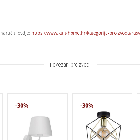
 naručiti ovdje:
https://www.kult-home.hr/kategorija-proizvoda/rasv
Povezani proizvodi
-30%
-30%