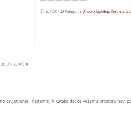
Šifra:
TK01123
Kategorije:
Anoora Lighting
,
Rasvjeta
,
Zid
t za proizvodom
tilno osvjetljenje i najtamnijih kutaka dat će Vašemu prostoru novi po