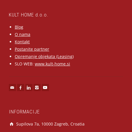
KULT HOME d.o.o.
Blog
O nama
Kontakt
Postanite partner
Opremanje objekata (Leasing)
SLO WEB:
www.kult-home.si
INFORMACIJE
Supilova 7a, 10000 Zagreb, Croatia