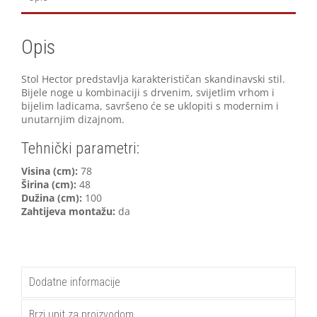
Opis
Stol Hector predstavlja karakterističan skandinavski stil.
Bijele
noge u kombinaciji s drvenim, svijetlim vrhom i
bijelim ladicama, savršeno će se uklopiti s modernim i
unutarnjim dizajnom.
Tehnički parametri:
V
isina (cm):
78
Širina (cm):
48
Dužina (cm):
100
Zahtijeva montažu:
da
Dodatne informacije
Brzi upit za proizvodom