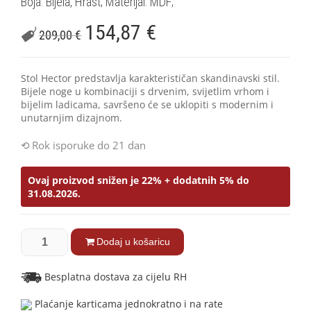
Boja: Bijela, Hrast; Materijal: MDF;
154,87
€
209,00
€
Stol Hector predstavlja karakterističan skandinavski stil.
Bijel
e noge u kombinaciji s drvenim, svijetlim vrhom i
bijelim ladicama, savršeno će se uklopiti s modernim i
unutarnjim dizajnom.
Rok isporuke do 21 dan
Ovaj proizvod snižen je 22% + dodatnih 5% do
31.08.2026.
Dodaj u košaricu
Besplatna dostava za cijelu RH
Plaćanje karticama jednokratno i na rate