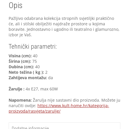
Opis
Pažljivo odabrana kolekcija stropnih svjetiljki praktično
će, ali i stilski obilježiti najdraže prostore u kojima
boravite. Jednostavno i ugodno ili teatralno i glamurozno,
izbor je Vaš.
Tehnički parametri:
V
isina (cm):
40
Širina (cm):
75
Dubina (cm):
40
Neto težina ( kg ):
2
Zahtijeva montažu:
da
Žarulje :
4x E27, max 60W
Napomena:
Žarulja nije sastavni dio proizvoda. Možete ju
naručiti ovdje:
https://www.kult-home.hr/kategorija-
proizvoda/rasvjeta/zarulje/
Dodatne informacije