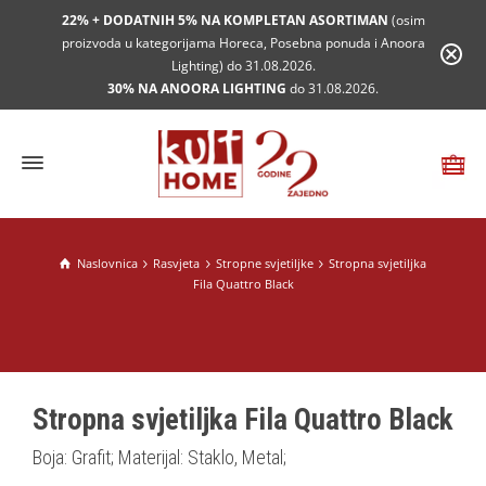
22% + DODATNIH 5% NA KOMPLETAN ASORTIMAN
(osim
proizvoda u kategorijama Horeca, Posebna ponuda i Anoora
Lighting) do 31.08.2026.
30% NA ANOORA LIGHTING
do 31.08.2026.
Naslovnica
Rasvjeta
Stropne svjetiljke
Stropna svjetiljka
Fila Quattro Black
Stropna svjetiljka Fila Quattro Black
Boja: Grafit; Materijal: Staklo, Metal;