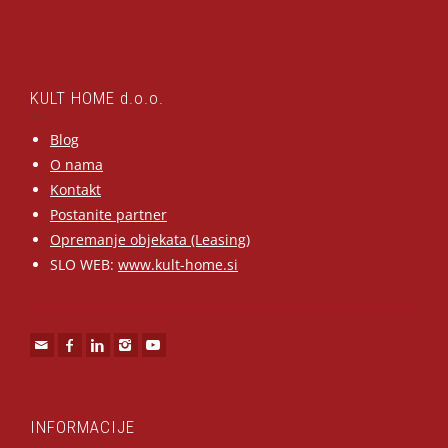
KULT HOME d.o.o.
Blog
O nama
Kontakt
Postanite partner
Opremanje objekata (Leasing)
SLO WEB:
www.kult-home.si
INFORMACIJE