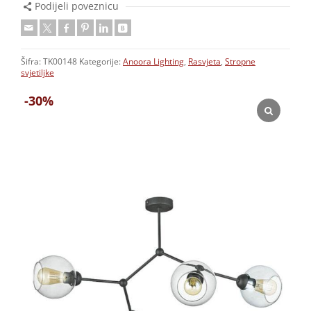
Podijeli poveznicu
Šifra:
TK00148
Kategorije:
Anoora Lighting
,
Rasvjeta
,
Stropne
svjetiljke
-30%