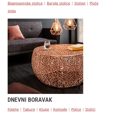
Blagovaonske stolice
|
Barske stolice
|
Stolovi
|
Ploče
stola
DNEVNI BORAVAK
Fotelje
|
Tabure
|
Klupe
|
Komode
|
Police
|
Stolići