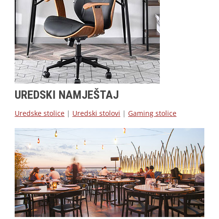
UREDSKI NAMJEŠTAJ
Uredske stolice
|
Uredski stolovi
|
Gaming stolice