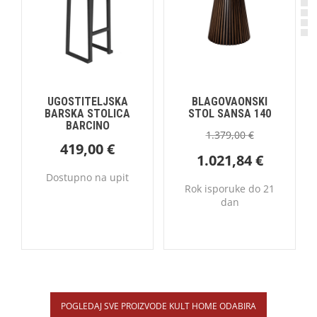
UGOSTITELJSKA
BLAGOVAONSKI
BARSKA STOLICA
STOL SANSA 140
BARCINO
1.379,00
€
419,00
€
1.021,84
€
Dostupno na upit
Rok isporuke do 21
dan
POGLEDAJ SVE PROIZVODE KULT HOME ODABIRA