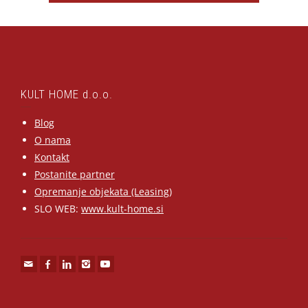
KULT HOME d.o.o.
Blog
O nama
Kontakt
Postanite partner
Opremanje objekata (Leasing)
SLO WEB:
www.kult-home.si