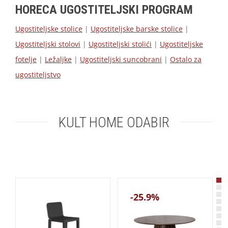
HORECA UGOSTITELJSKI PROGRAM
Ugostiteljske stolice
|
Ugostiteljske barske stolice
|
Ugostiteljski stolovi
|
Ugostiteljski stolići
|
Ugostiteljske
fotelje
|
Ležaljke
|
Ugostiteljski suncobrani
|
Ostalo za
ugostiteljstvo
KULT HOME ODABIR
-25.9%