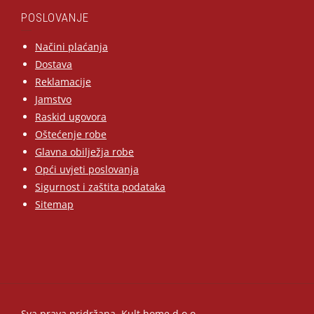
POSLOVANJE
Načini plaćanja
Dostava
Reklamacije
Jamstvo
Raskid ugovora
Oštećenje robe
Glavna obilježja robe
Opći uvjeti poslovanja
Sigurnost i zaštita podataka
Sitemap
Sva prava pridržana, Kult home d.o.o.