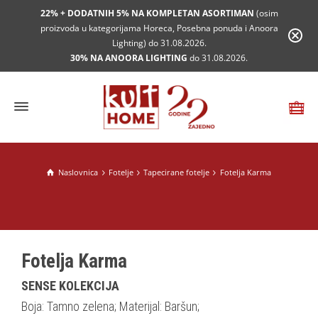
22% + DODATNIH 5% NA KOMPLETAN ASORTIMAN
(osim
proizvoda u kategorijama Horeca, Posebna ponuda i Anoora
Lighting) do 31.08.2026.
30% NA ANOORA LIGHTING
do 31.08.2026.
Naslovnica
Fotelje
Tapecirane fotelje
Fotelja Karma
Fotelja Karma
SENSE KOLEKCIJA
Boja: Tamno zelena; Materijal: Baršun;