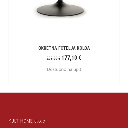
OKRETNA FOTELJA KOLOA
177,10
€
239,00
€
Dostupno na upit
KULT HOME d.o.o.