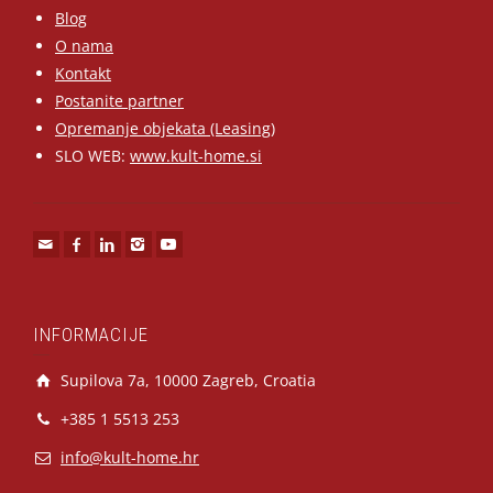
Blog
O nama
Kontakt
Postanite partner
Opremanje objekata (Leasing)
SLO WEB:
www.kult-home.si
INFORMACIJE
Supilova 7a, 10000 Zagreb, Croatia
+385 1 5513 253
info@kult-home.hr