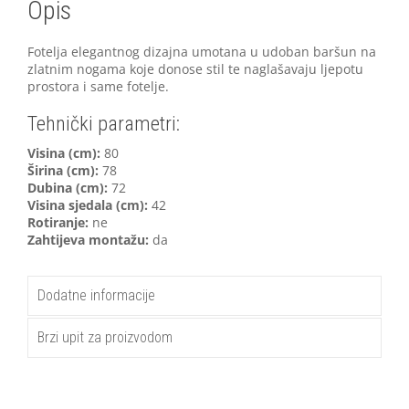
Opis
Fotelja elegantnog dizajna umotana u udoban baršun na
zlatnim nogama koje donose stil te naglašavaju ljepotu
prostora i same fotelje.
Tehnički parametri:
V
isina (cm):
80
Širina (cm):
78
Dubina (cm):
72
Visina sjedala (cm):
42
Rotiranje:
ne
Zahtijeva montažu:
da
Dodatne informacije
Brzi upit za proizvodom