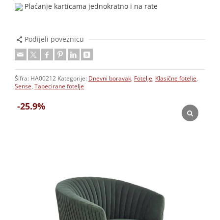
Plaćanje karticama jednokratno i na rate
Podijeli poveznicu
Šifra:
HA00212
Kategorije:
Dnevni boravak
,
Fotelje
,
Klasične fotelje
,
Sense
,
Tapecirane fotelje
-25.9%