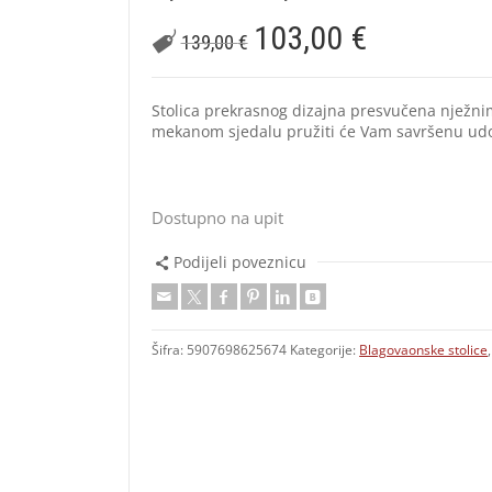
103,00
€
139,00
€
Stolica prekrasnog dizajna presvučena nježni
mekanom sjedalu pružiti će Vam savršenu udob
Dostupno na upit
Podijeli poveznicu
Šifra:
5907698625674
Kategorije:
Blagovaonske stolice