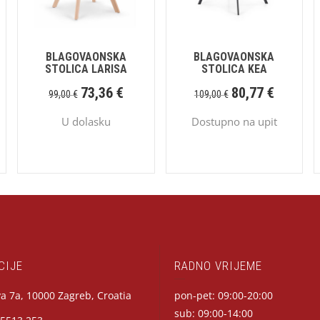
BLAGOVAONSKA
BLAGOVAONSKA
STOLICA LARISA
STOLICA KEA
73,36
€
80,77
€
99,00
€
109,00
€
U dolasku
Dostupno na upit
CIJE
RADNO VRIJEME
a 7a, 10000 Zagreb, Croatia
pon-pet: 09:00-20:00
sub: 09:00-14:00