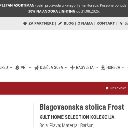
MPLETAN ASORTIMAN
(osim proizvoda u kategorijama Horeca, Posebna ponuda i 
30% NA ANOORA LIGHTING
do 31.08.2026.
ZA PARTNERE
|
BLOG
|
O NAMA
|
KONTAKT
|
Su
URED
VRT
DJEČJA SOBA
RASVJETA
HORECA
Naslovnica
Blagovaonska stolica Frost
KULT HOME SELECTION KOLEKCIJA
Boja: Plava; Materijal: Baršun;