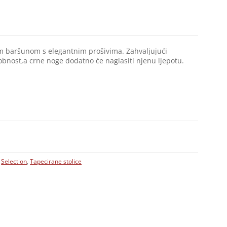
m baršunom s elegantnim prošivima. Zahvaljujući
nost,a crne noge dodatno će naglasiti njenu ljepotu.
,
Selection
,
Tapecirane stolice