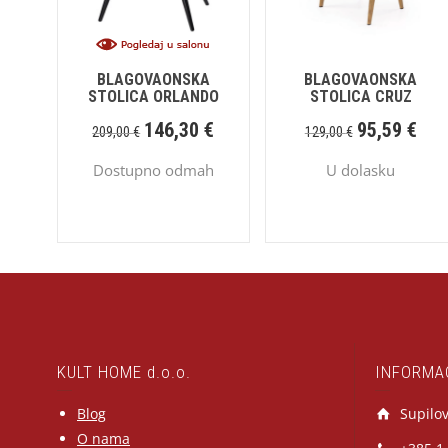
BLAGOVAONSKA
BLAGOVAONSKA
STOLICA ORLANDO
STOLICA CRUZ
146,30
€
95,59
€
209,00
€
129,00
€
Dostupno odmah
U dolasku
KULT HOME d.o.o.
INFORMA
Blog
Supilov
O nama