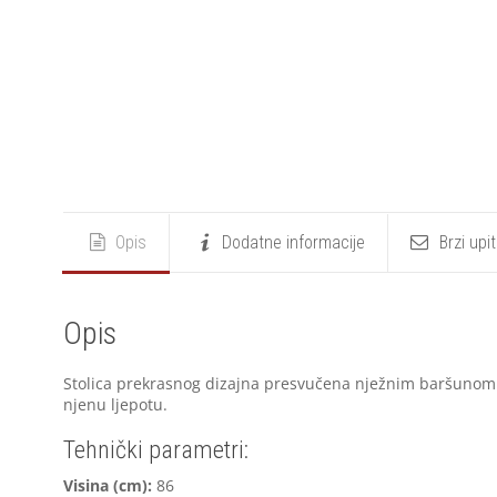
Opis
Dodatne informacije
Brzi upi
Opis
Stolica prekrasnog dizajna presvučena nježnim baršunom 
njenu ljepotu.
Tehnički parametri:
V
isina (cm):
86