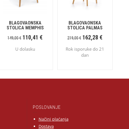
BLAGOVAONSKA
BLAGOVAONSKA
STOLICA MEMPHIS
STOLICA PALMAS
110,41
€
162,28
€
149,00
€
219,00
€
U dolasku
Rok isporuke do 21
dan
POSLOVANJE
Načini plaćanja
Dostava