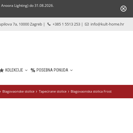
Anoora Lighting) do 31.08.2026.
pilova 7a, 10000 Zagreb
|
+385 1 5513 253
|
info@kult-home.hr
KOLEKCIJE
POSEBNA PONUDA
Blagovaonske stolice
Tapecirane stolice
Blagovaonska stolica Frost