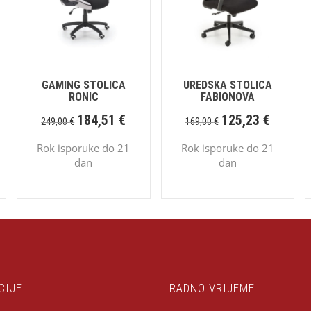
GAMING STOLICA
UREDSKA STOLICA
RONIC
FABIONOVA
184,51
€
125,23
€
249,00
€
169,00
€
Rok isporuke do 21
Rok isporuke do 21
dan
dan
CIJE
RADNO VRIJEME