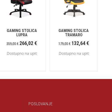
GAMING STOLICA
GAMING STOLICA
LUPRA
TRAMARO
266,02
€
132,64
€
359,00
€
179,00
€
Dostupno na upit
Dostupno na upit
POSLOVANJE