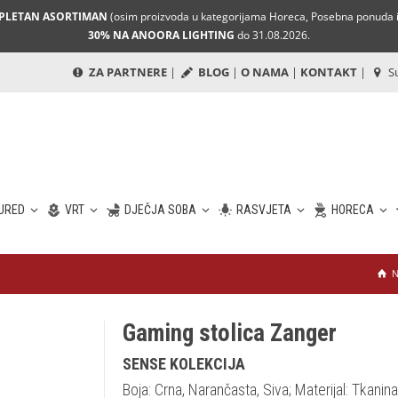
MPLETAN ASORTIMAN
(osim proizvoda u kategorijama Horeca, Posebna ponuda i 
30% NA ANOORA LIGHTING
do 31.08.2026.
ZA PARTNERE
|
BLOG
|
O NAMA
|
KONTAKT
|
Su
URED
VRT
DJEČJA SOBA
RASVJETA
HORECA
N
Gaming stolica Zanger
SENSE KOLEKCIJA
Boja: Crna, Narančasta, Siva; Materijal: Tkanina