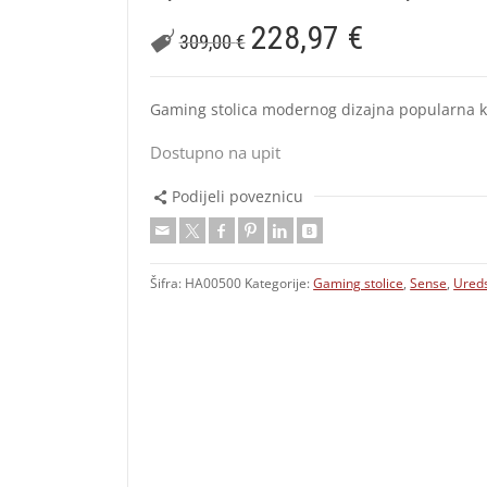
228,97
€
309,00
€
Gaming stolica modernog dizajna popularna kod
Dostupno na upit
Podijeli poveznicu
Šifra:
HA00500
Kategorije:
Gaming stolice
,
Sense
,
Ureds