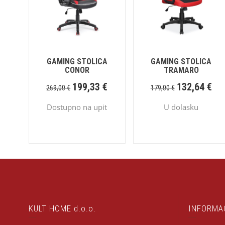
GAMING STOLICA
GAMING STOLICA
CONOR
TRAMARO
199,33
€
132,64
€
269,00
€
179,00
€
Dostupno na upit
U dolasku
KULT HOME d.o.o.
INFORMA