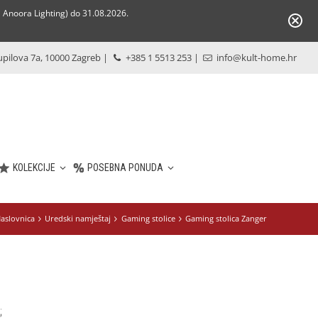
Anoora Lighting) do 31.08.2026.
pilova 7a, 10000 Zagreb
|
+385 1 5513 253
|
info@kult-home.hr
KOLEKCIJE
POSEBNA PONUDA
aslovnica
Uredski namještaj
Gaming stolice
Gaming stolica Zanger
;