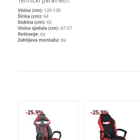
Tehnički parametri:
V
isina (cm):
120-130
Širina (cm):
64
Dubina (cm):
65
Visina sjedala (cm):
47-57
Rotiranje:
da
Zahtijeva montažu:
da
-25.9%
-25.9%