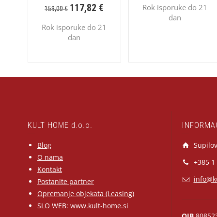
117,82
€
Rok isporuke do 21
159,00
€
dan
Rok isporuke do 21
dan
KULT HOME d.o.o.
INFORMA
Blog
Supilov
O nama
+385 1
Kontakt
info@k
Postanite partner
Opremanje objekata (Leasing)
SLO WEB:
www.kult-home.si
OIB
80852