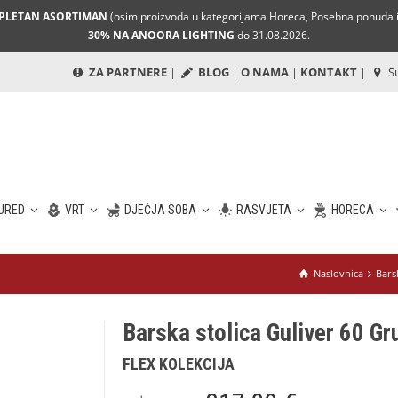
MPLETAN ASORTIMAN
(osim proizvoda u kategorijama Horeca, Posebna ponuda i 
30% NA ANOORA LIGHTING
do 31.08.2026.
ZA PARTNERE
|
BLOG
|
O NAMA
|
KONTAKT
|
Su
URED
VRT
DJEČJA SOBA
RASVJETA
HORECA
Naslovnica
Bars
Barska stolica Guliver 60 Gru
FLEX KOLEKCIJA