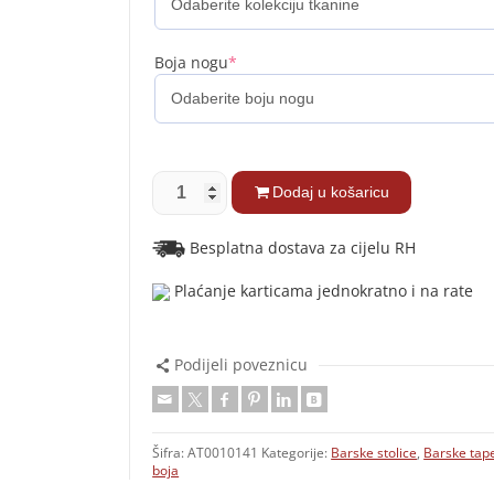
Boja nogu
*
Dodaj u košaricu
Besplatna dostava za cijelu RH
Plaćanje karticama jednokratno i na rate
Podijeli poveznicu
Šifra:
AT0010141
Kategorije:
Barske stolice
,
Barske tape
boja