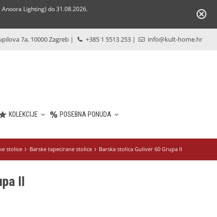
Anoora Lighting) do 31.08.2026.
pilova 7a, 10000 Zagreb
|
+385 1 5513 253
|
info@kult-home.hr
KOLEKCIJE
POSEBNA PONUDA
ke stolice
Barske tapecirane stolice
Barska stolica Guliver 60 Grupa II
pa II