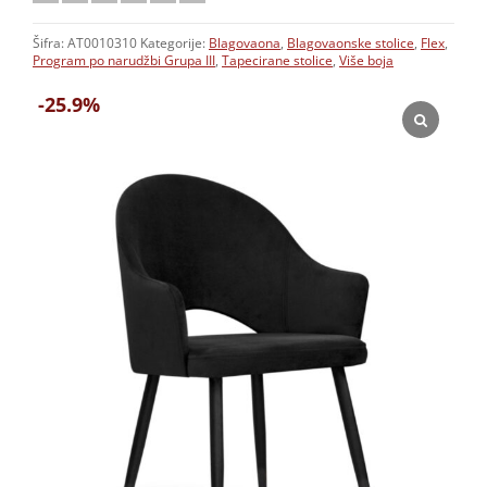
Šifra:
AT0010310
Kategorije:
Blagovaona
,
Blagovaonske stolice
,
Flex
,
Program po narudžbi Grupa III
,
Tapecirane stolice
,
Više boja
-25.9%