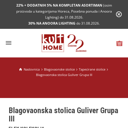
22% + DODATNIH 5% NA KOMPLETAN ASORTIMAN
(osim
proizvoda u kategorijama Horeca, Posebna ponuda i Anoora
Lighting) do 31.08.2026.
30% NA ANOORA LIGHTING
do 31.08.2026.
Naslovnica
Blagovaonske stolice
Tapecirane stolice
Blagovaonska stolica Guliver Grupa III
Blagovaonska stolica Guliver Grupa
III