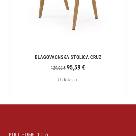
BLAGOVAONSKA STOLICA CRUZ
95,59
€
129,00
€
U dolasku
KULT HOME d.o.o.