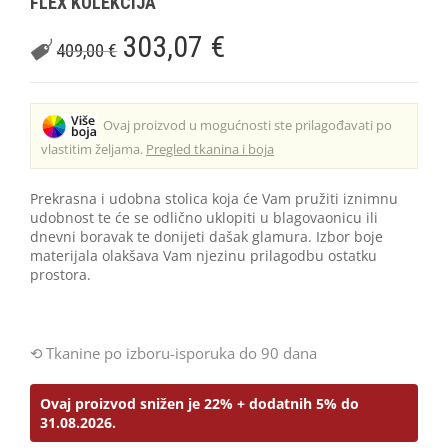
FLEX KOLEKCIJA
303,07
€
409,00
€
Ovaj proizvod u mogućnosti ste prilagođavati po
vlastitim željama.
Pregled tkanina i boja
Prekrasna i udobna stolica koja će Vam pružiti iznimnu
udobnost te će se odlično uklopiti u blagovaonicu ili
dnevni boravak te donijeti dašak glamura. Izbor boje
materijala olakšava Vam njezinu prilagodbu ostatku
prostora.
Tkanine po izboru-isporuka do 90 dana
Ovaj proizvod snižen je 22% + dodatnih 5% do
31.08.2026.