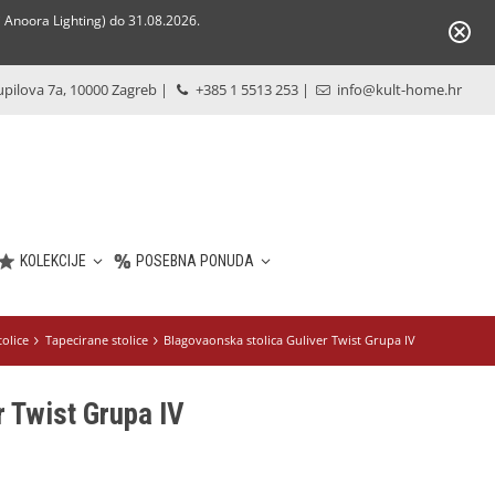
Anoora Lighting) do 31.08.2026.
pilova 7a, 10000 Zagreb
|
+385 1 5513 253
|
info@kult-home.hr
KOLEKCIJE
POSEBNA PONUDA
olice
Tapecirane stolice
Blagovaonska stolica Guliver Twist Grupa IV
r Twist Grupa IV