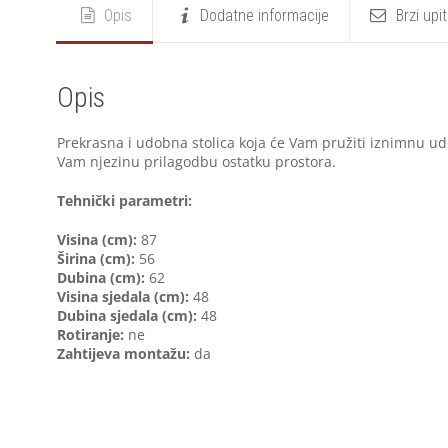
Opis
Dodatne informacije
Brzi upi
Opis
Prekrasna i udobna stolica koja će Vam pružiti iznimnu udo
Vam njezinu prilagodbu ostatku prostora.
Tehnički parametri:
Visina (cm):
87
Širina (cm):
56
Dubina (cm):
62
Visina sjedala (cm):
48
Dubina sjedala (cm):
48
Rotiranje:
ne
Zahtijeva montažu:
da