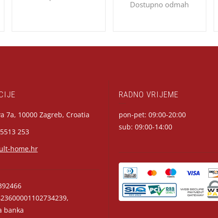
Dostupno odmah
CIJE
RADNO VRIJEME
a 7a, 10000 Zagreb, Croatia
pon-pet: 09:00-20:00
sub: 09:00-14:00
 5513 253
ult-home.hr
392466
23600001102734239,
a banka