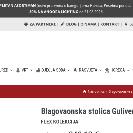
MPLETAN ASORTIMAN
(osim proizvoda u kategorijama Horeca, Posebna ponuda i 
30% NA ANOORA LIGHTING
do 31.08.2026.
ZA PARTNERE
|
BLOG
|
O NAMA
|
KONTAKT
|
Su
URED
VRT
DJEČJA SOBA
RASVJETA
HORECA
Naslovnica
Blagovaonske st
Blagovaonska stolica Gulive
FLEX KOLEKCIJA