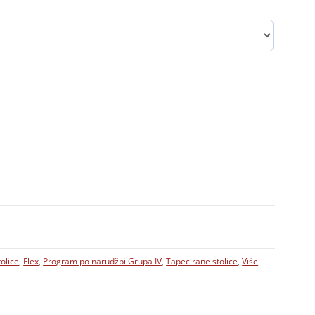
olice
,
Flex
,
Program po narudžbi Grupa IV
,
Tapecirane stolice
,
Više