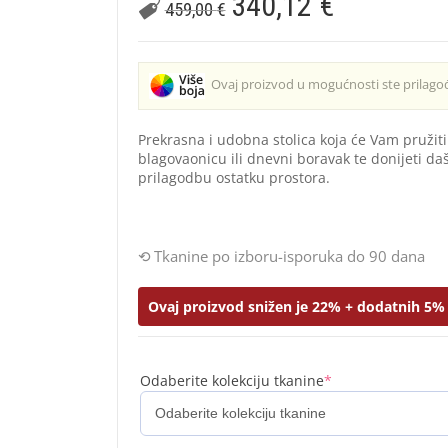
340,12
€
459,00
€
Ovaj proizvod u mogućnosti ste prilagođ
Prekrasna i udobna stolica koja će Vam pružiti
blagovaonicu ili dnevni boravak te donijeti d
prilagodbu ostatku prostora.
Tkanine po izboru-isporuka do 90 dana
Ovaj proizvod snižen je 22% + dodatnih 5% 
Odaberite kolekciju tkanine
*