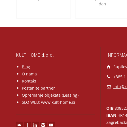
dan
KULT HOME d.o.o.
INFORMA
Blog
Supilov
O nama
+385 1
Kontakt
info@k
Postanite partner
Opremanje objekata (Leasing)
SLO WEB:
www.kult-home.si
OIB
80852
IBAN
HR14
Zagrebačk