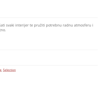
ati svaki interijer te pružiti potrebnu radnu atmosferu i
tno.
ce
,
Selection