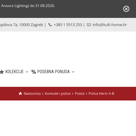
Anoora Lighting) do 31.08.2026.
pilova 7a, 10000 Zagreb
|
+385 1 5513 253
|
info@kult-home.hr
KOLEKCIJE
POSEBNA PONUDA
Naslovnica
Komode i police
Police
Polica Herin A-B