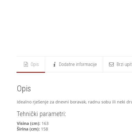
Opis
Dodatne informacije
Brzi upi
Opis
Idealno rješenje za dnevni boravak, radnu sobu ili neki drug
Tehnički parametri:
V
isina (cm):
163
Širina (cm):
158