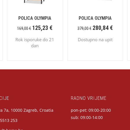
POLICA OLYMPIA
POLICA OLYMPIA
125,23
€
280,84
€
169,00
€
379,00
€
Rok isporuke do 21
Dostupno na upit
dan
CIJE
RADNO VRIJEME
a 7a, 10000 Zagreb, Croatia
pon-pet: 09:00-20:00
sub: 09:00-14:00
 5513 253