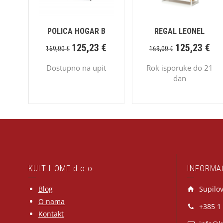
POLICA HOGAR B
REGAL LEONEL
125,23
€
125,23
€
169,00
€
169,00
€
Dostupno na upit
Rok isporuke do 21
dan
KULT HOME d.o.o.
INFORMA
Blog
Supilov
O nama
+385 1
Kontakt