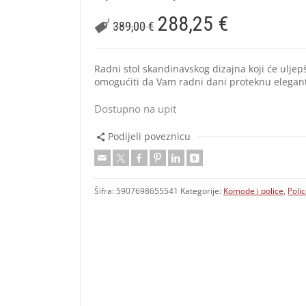
288,25
€
389,00
€
Radni stol skandinavskog dizajna koji će uljepš
omogućiti da Vam radni dani proteknu elegan
Dostupno na upit
Podijeli poveznicu
Šifra:
5907698655541
Kategorije:
Komode i police
,
Poli