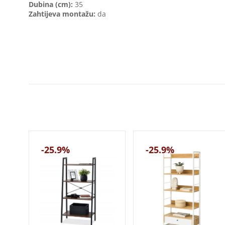
Dubina (cm):
35
Zahtijeva montažu:
da
-25.9%
-25.9%