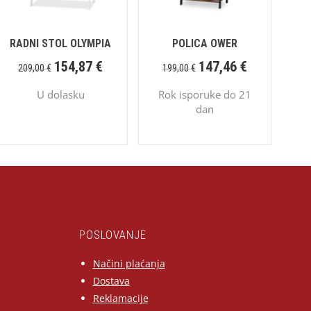
RADNI STOL OLYMPIA
POLICA OWER
154,87
€
147,46
€
209,00
€
199,00
€
U dolasku
Rok isporuke do 21
dan
POSLOVANJE
Načini plaćanja
Dostava
Reklamacije