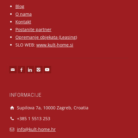
Blog
O nama
Kontakt
Postanite partner
Opremanje objekata (Leasing)
SLO WEB:
www.kult-home.si
INFORMACIJE
Supilova 7a, 10000 Zagreb, Croatia
+385 1 5513 253
info@kult-home.hr