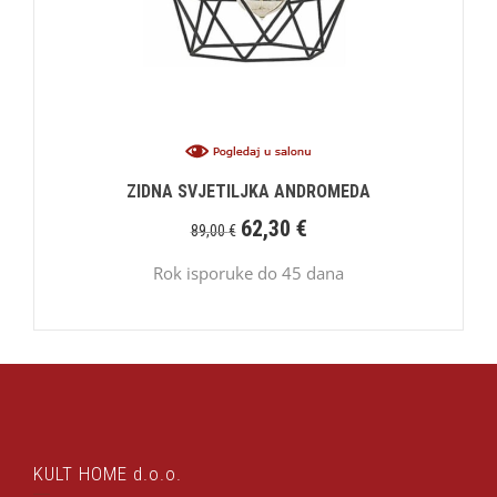
ZIDNA SVJETILJKA ANDROMEDA
62,30
€
89,00
€
Rok isporuke do 45 dana
KULT HOME d.o.o.