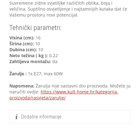
Suvremene zidne svjetiljke različitih oblika, boja i
veličina. Suptilno osvjetljenje i najtamnijih kutaka dat će
Vašemu prostoru novi potencijal.
Tehnički parametri:
V
isina (cm):
16
Širina (cm):
10
Dubina (cm):
10
Neto težina ( kg ):
0,22
Zahtijeva montažu:
da
Žarulje :
1x E27, max 60W
Napomena:
Žarulja nije sastavni dio proizvoda. Možete ju
naručiti ovdje:
https://www.kult-home.hr/kategorija-
proizvoda/rasvjeta/zarulje/
Dodatne informacije