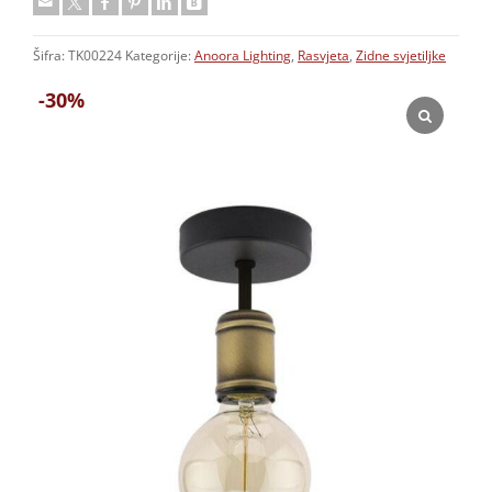
Šifra:
TK00224
Kategorije:
Anoora Lighting
,
Rasvjeta
,
Zidne svjetiljke
-30%