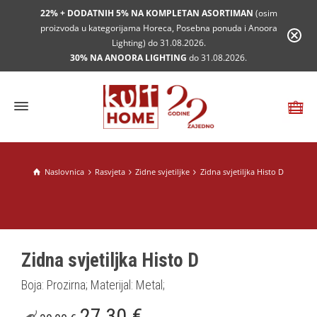
22% + DODATNIH 5% NA KOMPLETAN ASORTIMAN
(osim
proizvoda u kategorijama Horeca, Posebna ponuda i Anoora
Lighting) do 31.08.2026.
30% NA ANOORA LIGHTING
do 31.08.2026.
Naslovnica
Rasvjeta
Zidne svjetiljke
Zidna svjetiljka Histo D
Zidna svjetiljka Histo D
Boja: Prozirna; Materijal: Metal;
27,30
€