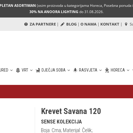
MPLETAN ASORTIMAN
(osim proizvoda u kategorijama Horeca, Posebna ponuda i 
30% NA ANOORA LIGHTING
do 31.08.2026.
ZA PARTNERE
|
BLOG
|
O NAMA
|
KONTAKT
|
Su
URED
VRT
DJEČJA SOBA
RASVJETA
HORECA
Krevet Savana 120
SENSE KOLEKCIJA
Boja: Crna; Materijal: Čelik;