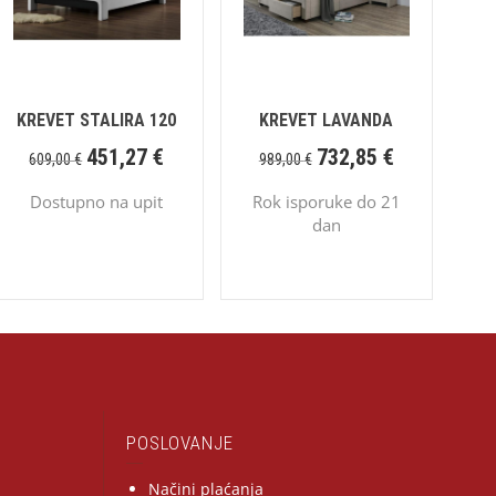
KREVET STALIRA 120
KREVET LAVANDA
451,27
€
732,85
€
609,00
€
989,00
€
Dostupno na upit
Rok isporuke do 21
dan
POSLOVANJE
Načini plaćanja