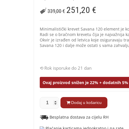
251,20
€
339,00
€
Minimalistički krevet Savana 120 element je ko
Radi se o bračnom krevetu čija je najvažnija 
Okvir je izrađen od letvica koje osiguravaju t
Savana 120 i dalje može ostati s vama zahvalju
Rok isporuke do 21 dan
Ovaj proizvod snižen je 22% + dodatnih 5% 
Dodaj u košaricu
Besplatna dostava za cijelu RH
Plaćanje karticama jednokratno i na rate