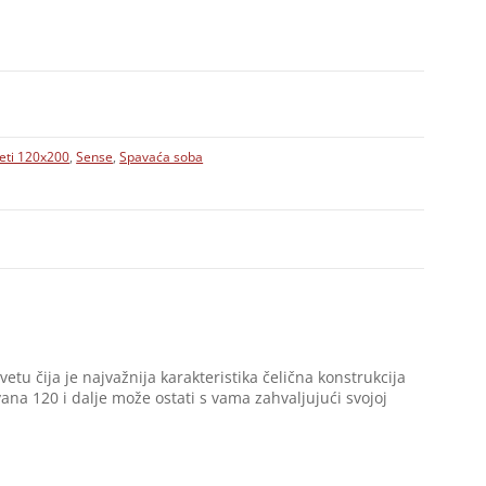
eti 120x200
,
Sense
,
Spavaća soba
tu čija je najvažnija karakteristika čelična konstrukcija
na 120 i dalje može ostati s vama zahvaljujući svojoj