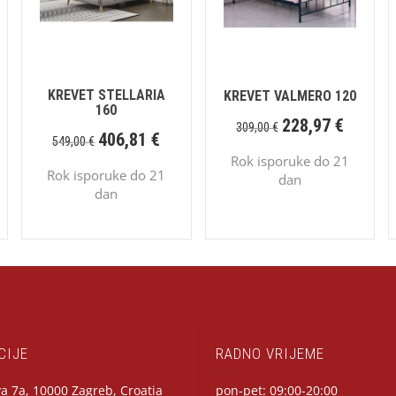
KREVET STELLARIA
KREVET VALMERO 120
160
228,97
€
309,00
€
406,81
€
549,00
€
Rok isporuke do 21
Rok isporuke do 21
dan
dan
CIJE
RADNO VRIJEME
a 7a, 10000 Zagreb, Croatia
pon-pet: 09:00-20:00