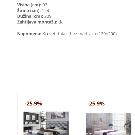
V
isina (cm):
93
Širina (cm):
124
Dužina (cm):
209
Zahtijeva montažu:
da
Napomena:
Krevet dolazi bez madraca (120×200).
-25.9%
-25.9%