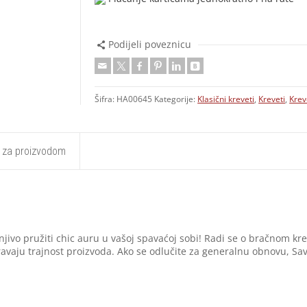
Podijeli poveznicu
Šifra:
HA00645
Kategorije:
Klasični kreveti
,
Kreveti
,
Krev
t za proizvodom
ivo pružiti chic auru u vašoj spavaćoj sobi! Radi se o bračnom kreve
avaju trajnost proizvoda. Ako se odlučite za generalnu obnovu, Sava