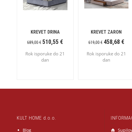
KREVET DRINA
KREVET ZARON
510,55
€
458,68
€
689,00
€
619,00
€
Rok isporuke do 21
Rok isporuke do 21
dan
dan
KULT HOME d.o.o.
INFORMA
Blog
Supilov