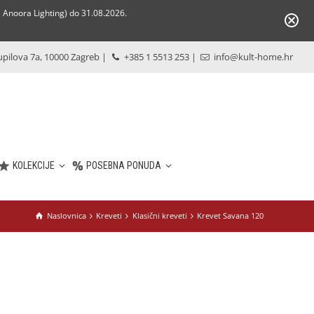
Anoora Lighting) do 31.08.2026.
pilova 7a, 10000 Zagreb
|
+385 1 5513 253
|
info@kult-home.hr
KOLEKCIJE
POSEBNA PONUDA
Naslovnica
Kreveti
Klasični kreveti
Krevet Savana 120