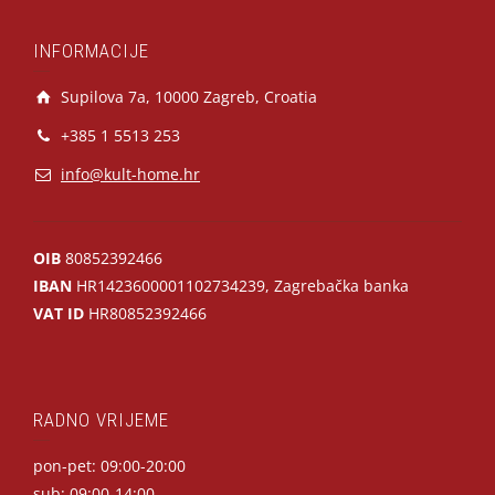
INFORMACIJE
Supilova 7a, 10000 Zagreb, Croatia
+385 1 5513 253
info@kult-home.hr
OIB
80852392466
IBAN
HR1423600001102734239, Zagrebačka banka
VAT ID
HR80852392466
RADNO VRIJEME
pon-pet: 09:00-20:00
sub: 09:00-14:00