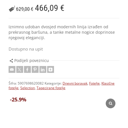
466,09
€
629,00
€
Iznimno udoban dvosjed modernih linija izrađen od
prekrasnog baršuna, a tanke metalne nogice doprinose
njegovoj eleganciji.
Dostupno na upit
Podijeli poveznicu
Šifra:
5907698620082
Kategorije:
Dnevni boravak
,
Fotelje
,
Klasične
fotelje
,
Selection
,
Tapecirane fotelje
-25.9%