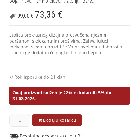
Boja: Plava, Tamno plava; Materijal: Baršun;
73,36
€
99,00
€
Stolica prekrasnog dizajna presvučena nježnim
baršunom s elegantnim prošivima. Zahvaljujući
mekanom sjedalu pružiti će Vam savršenu udobnost,a
crne noge dodatno će naglasiti njenu ljepotu.
Rok isporuke do 21 dan
Ovaj proizvod snižen je 22% + dodatnih 5% do
31.08.2026.
Dodaj u košaricu
Besplatna dostava za cijelu RH