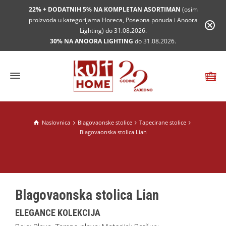
22% + DODATNIH 5% NA KOMPLETAN ASORTIMAN
(osim
proizvoda u kategorijama Horeca, Posebna ponuda i Anoora
Lighting) do 31.08.2026.
30% NA ANOORA LIGHTING
do 31.08.2026.
Naslovnica
Blagovaonske stolice
Tapecirane stolice
Blagovaonska stolica Lian
Blagovaonska stolica Lian
ELEGANCE KOLEKCIJA