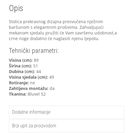
Opis
Stolica prekrasnog dizajna presvučena nježnim
baršunom s elegantnim prošivima. Zahvaljujući
mekanom sjedalu pružiti će Vam savršenu udobnost,a
crne noge dodatno će naglasiti njenu ljepotu.
Tehnički parametri:
V
isina (cm):
89
Širina (cm):
51
Dubina (cm):
44
Visina sjedala (cm):
49
Rotiranje:
ne
Zahtijeva montažu:
da
Tkanina:
Bluvel 52
Dodatne informacije
Brzi upit za proizvodom