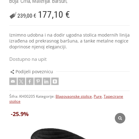
Boja: Crna; Materijal: Baršun;
177,10
€
239,00
€
Iznimno udobna i na dodir ugodna stolica modernih linija
izrađena od prekrasnog baršuna, a tanke metalne nogice
doprinose njenoj eleganciji.
Dostupno na upit
Podijeli poveznicu
Šifra:
KH00205
Kategorije:
Blagovaonske stolice
,
Pure
,
Tapecirane
stolice
-25.9%