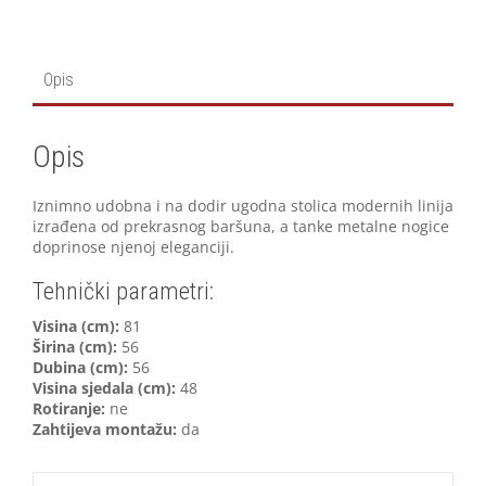
Opis
Opis
Iznimno udobna i na dodir ugodna stolica modernih linija
izrađena od prekrasnog baršuna, a tanke metalne nogice
doprinose njenoj eleganciji.
Tehnički parametri:
V
isina (cm):
81
Širina (cm):
56
Dubina (cm):
56
Visina sjedala (cm):
48
Rotiranje:
ne
Zahtijeva montažu:
da