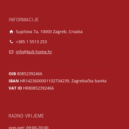
INFORMACIJE
Supilova 7a, 10000 Zagreb, Croatia
+385 1 5513 253
info@kult-home.hr
OIB
80852392466
IBAN
HR1423600001102734239, Zagrebačka banka
VAT ID
HR80852392466
RADNO VRIJEME
pon-pet: 09:00-20:00