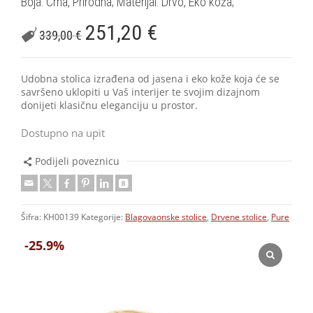
Boja: Crna, Prirodna; Materijal: Drvo, Eko koža;
251,20
€
339,00
€
Udobna stolica izrađena od jasena i eko kože koja će se
savršeno uklopiti u Vaš interijer te svojim dizajnom
donijeti klasičnu eleganciju u prostor.
Dostupno na upit
Podijeli poveznicu
Šifra:
KH00139
Kategorije:
Blagovaonske stolice
,
Drvene stolice
,
Pure
-25.9%