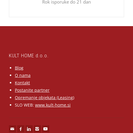
Rok isporuke do 21 dan
KULT HOME d.o.o.
Blog
O nama
Kontakt
Postanite partner
Opremanje objekata (Leasing)
SLO WEB:
www.kult-home.si