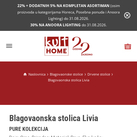
22% + DODATNIH 5% NA KOMPLETAN ASORTIMAN
(osim
proizvoda u kategorijama Horeca, Posebna ponuda i Anoora
Lighting) do 31.08.2026.
30% NA ANOORA LIGHTING
do 31.08.2026.
Naslovnica
Blagovaonske stolice
Drvene stolice
Blagovaonska stolica Livia
Blagovaonska stolica Livia
PURE KOLEKCIJA