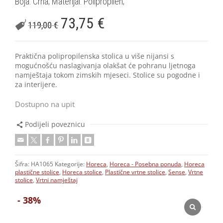
Boja: Crna; Materijal: Polipropilen;
73,75
€
119,00
€
Praktična polipropilenska stolica u više nijansi s
mogućnošću naslagivanja olakšat će pohranu ljetnoga
namještaja tokom zimskih mjeseci. Stolice su pogodne i
za interijere.
Dostupno na upit
Podijeli poveznicu
Šifra:
HA1065
Kategorije:
Horeca
,
Horeca - Posebna ponuda
,
Horeca
plastične stolice
,
Horeca stolice
,
Plastične vrtne stolice
,
Sense
,
Vrtne
stolice
,
Vrtni namještaj
- 38%