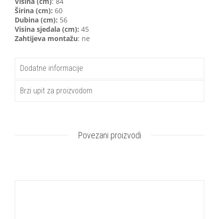
Visina (cm)
: 84
Širina (cm):
60
Dubina (cm):
56
Visina sjedala (cm):
45
Zahtijeva montažu
: ne
Dodatne informacije
Brzi upit za proizvodom
Povezani proizvodi