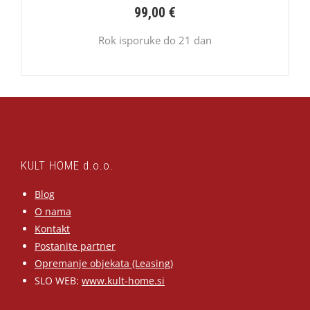
99,00
€
Rok isporuke do 21 dan
KULT HOME d.o.o.
Blog
O nama
Kontakt
Postanite partner
Opremanje objekata (Leasing)
SLO WEB:
www.kult-home.si