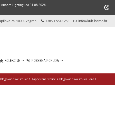
Anoora Lighting) do 31.08.2026.
pilova 7a, 10000 Zagreb
|
+385 1 5513 253
|
info@kult-home.hr
KOLEKCIJE
POSEBNA PONUDA
Blagovaonske stolice
Tapecirane stolice
Blagovaonska stolica Lord II