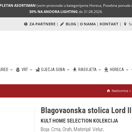
MPLETAN ASORTIMAN
(osim proizvoda u kategorijama Horeca, Posebna ponuda i 
30% NA ANOORA LIGHTING
do 31.08.2026.
ZA PARTNERE
|
BLOG
|
O NAMA
|
KONTAKT
|
Su
URED
VRT
DJEČJA SOBA
RASVJETA
HORECA
Naslovnica
Blagovaonska stolica Lord II
KULT HOME SELECTION KOLEKCIJA
Boja: Crna, Orah; Materijal: Velur;