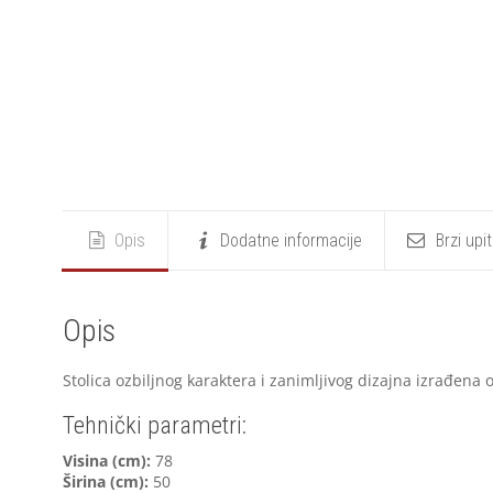
Opis
Dodatne informacije
Brzi upi
Opis
Stolica ozbiljnog karaktera i zanimljivog dizajna izrađena 
Tehnički parametri:
V
isina (cm):
78
Širina (cm):
50