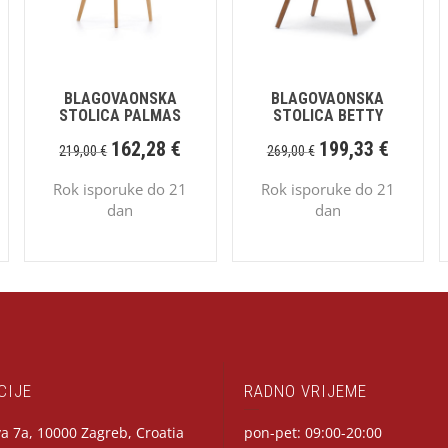
BLAGOVAONSKA
BLAGOVAONSKA
STOLICA PALMAS
STOLICA BETTY
162,28
€
199,33
€
219,00
€
269,00
€
Rok isporuke do 21
Rok isporuke do 21
dan
dan
CIJE
RADNO VRIJEME
a 7a, 10000 Zagreb, Croatia
pon-pet: 09:00-20:00