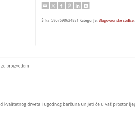
Šifra:
5907698634881
Kategorije:
Blagovaonske stolice
t za proizvodom
od kvalitetnog drveta i ugodnog baršuna unijeti će u Vaš prostor lje