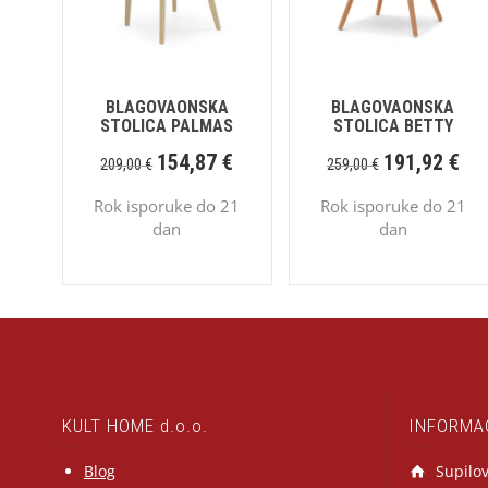
BLAGOVAONSKA
BLAGOVAONSKA
STOLICA PALMAS
STOLICA BETTY
154,87
€
191,92
€
209,00
€
259,00
€
Rok isporuke do 21
Rok isporuke do 21
dan
dan
KULT HOME d.o.o.
INFORMA
Blog
Supilov