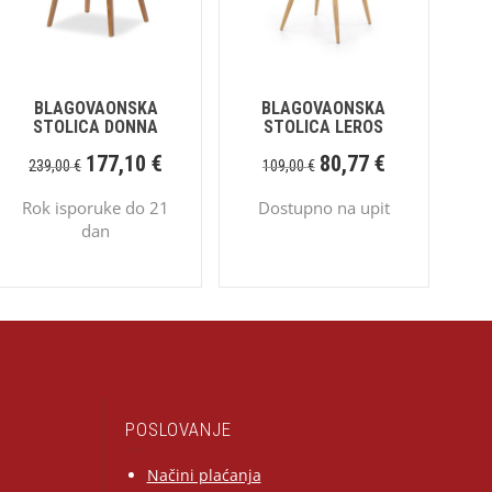
BLAGOVAONSKA
BLAGOVAONSKA
STOLICA DONNA
STOLICA LEROS
177,10
€
80,77
€
239,00
€
109,00
€
Rok isporuke do 21
Dostupno na upit
dan
POSLOVANJE
Načini plaćanja