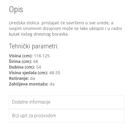
Opis
Uredska stolica pristajati će savršeno u sve urede, a
svojim iznimnim dizajnom može se lako uklopiti i u radni
kutak Vašeg dnevnog boravka.
Tehnički parametri:
V
isina (cm):
118-125
Širina (cm):
68
Dubina (cm):
54
Visina sjedala (cm):
48-55
Rotiranje:
da
Zahtijeva montažu:
da
Dodatne informacije
Brzi upit za proizvodom