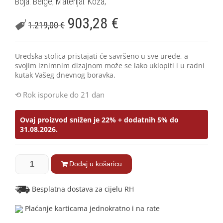
Boja: Beige; Materijal: Koža;
903,28
€
1.219,00
€
Uredska stolica pristajati će savršeno u sve urede, a
svojim iznimnim dizajnom može se lako uklopiti i u radni
kutak Vašeg dnevnog boravka.
Rok isporuke do 21 dan
Ovaj proizvod snižen je 22% + dodatnih 5% do
31.08.2026.
Dodaj u košaricu
Besplatna dostava za cijelu RH
Plaćanje karticama jednokratno i na rate