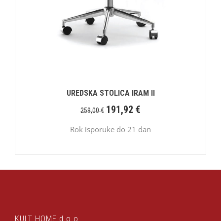
UREDSKA STOLICA IRAM II
191,92
€
259,00
€
Rok isporuke do 21 dan
KULT HOME d.o.o.