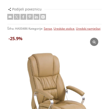
Podijeli poveznicu
Šifra:
HA00486
Kategorije:
Sense
,
Uredske stolice
,
Uredski namještaj
-25.9%