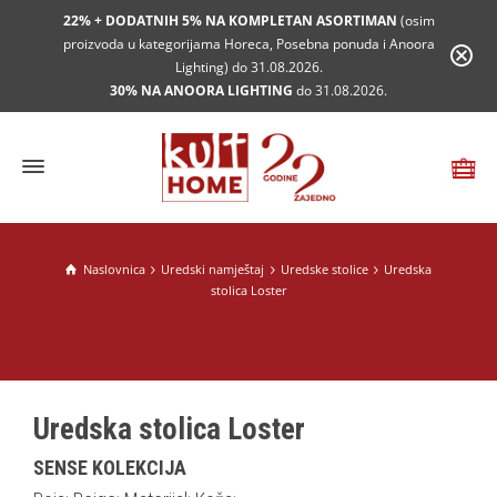
22% + DODATNIH 5% NA KOMPLETAN ASORTIMAN
(osim
proizvoda u kategorijama Horeca, Posebna ponuda i Anoora
Lighting) do 31.08.2026.
30% NA ANOORA LIGHTING
do 31.08.2026.
Naslovnica
Uredski namještaj
Uredske stolice
Uredska
stolica Loster
Uredska stolica Loster
SENSE KOLEKCIJA