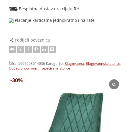
Besplatna dostava za cijelu RH
Plaćanje karticama jednokratno i na rate
Podijeli poveznicu
Šifra:
5907698614036
Kategorije:
Blagovaona
,
Blagovaonske stolice
,
Outlet
,
Showroom
,
Tapecirane stolice
-30%