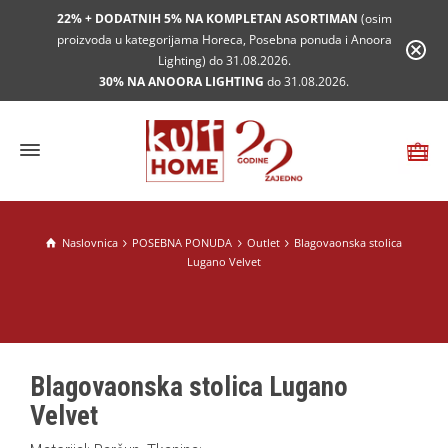
22% + DODATNIH 5% NA KOMPLETAN ASORTIMAN
(osim
proizvoda u kategorijama Horeca, Posebna ponuda i Anoora
Lighting) do 31.08.2026.
30% NA ANOORA LIGHTING
do 31.08.2026.
Naslovnica
POSEBNA PONUDA
Outlet
Blagovaonska stolica
Lugano Velvet
Blagovaonska stolica Lugano
Velvet