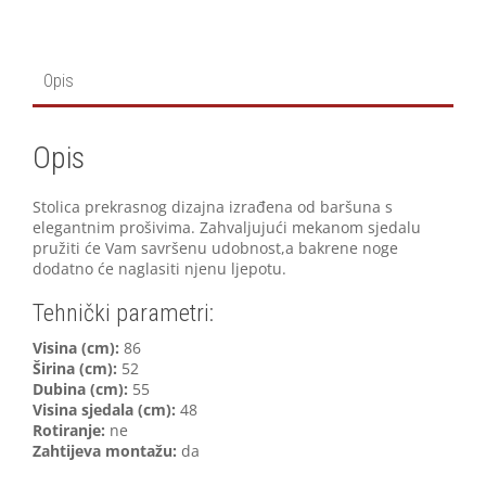
Opis
Opis
Stolica prekrasnog dizajna izrađena od baršuna s
elegantnim prošivima. Zahvaljujući mekanom sjedalu
pružiti će Vam savršenu udobnost,a bakrene noge
dodatno će naglasiti njenu ljepotu.
Tehnički parametri:
V
isina (cm):
86
Širina (cm):
52
Dubina (cm):
55
Visina sjedala (cm):
48
Rotiranje:
ne
Zahtijeva montažu:
da