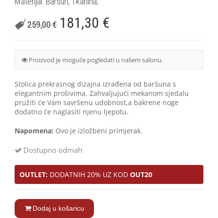
Materijal: Baršun, Tkanina;
181,30
€
259,00
€
Proizvod je moguće pogledati u našem salonu.
Stolica prekrasnog dizajna izrađena od baršuna s
elegantnim prošivima. Zahvaljujući mekanom sjedalu
pružiti će Vam savršenu udobnost,a bakrene noge
dodatno će naglasiti njenu ljepotu.
Napomena:
Ovo je izložbeni primjerak.
Dostupno odmah
OUTLET:
DODATNIH 20% UZ KOD
OUT20
Dodaj u košaricu