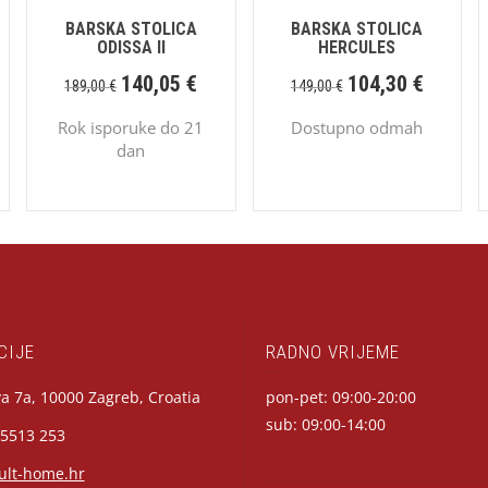
BARSKA STOLICA
BARSKA STOLICA
ODISSA II
HERCULES
140,05
€
104,30
€
189,00
€
149,00
€
Rok isporuke do 21
Dostupno odmah
dan
CIJE
RADNO VRIJEME
a 7a, 10000 Zagreb, Croatia
pon-pet: 09:00-20:00
sub: 09:00-14:00
 5513 253
ult-home.hr