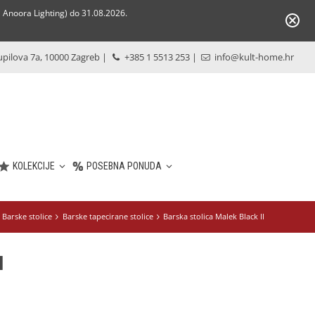
Anoora Lighting) do 31.08.2026.
pilova 7a, 10000 Zagreb
|
+385 1 5513 253
|
info@kult-home.hr
KOLEKCIJE
POSEBNA PONUDA
Barske stolice
Barske tapecirane stolice
Barska stolica Malek Black II
I