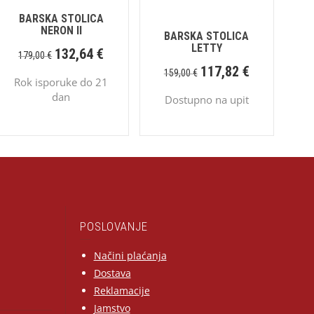
BARSKA STOLICA
NERON II
BARSKA STOLICA
LETTY
132,64
€
179,00
€
117,82
€
159,00
€
Rok isporuke do 21
dan
Dostupno na upit
POSLOVANJE
Načini plaćanja
Dostava
Reklamacije
Jamstvo