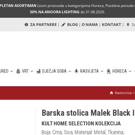
MPLETAN ASORTIMAN
(osim proizvoda u kategorijama Horeca, Posebna ponuda i 
30% NA ANOORA LIGHTING
do 31.08.2026.
ZA PARTNERE
|
BLOG
|
O NAMA
|
KONTAKT
|
Su
URED
VRT
DJEČJA SOBA
RASVJETA
HORECA
Naslovnica
Barska stolica Malek Black I
KULT HOME SELECTION KOLEKCIJA
Boja: Crna, Siva; Materijal: Metal, Tkanina;