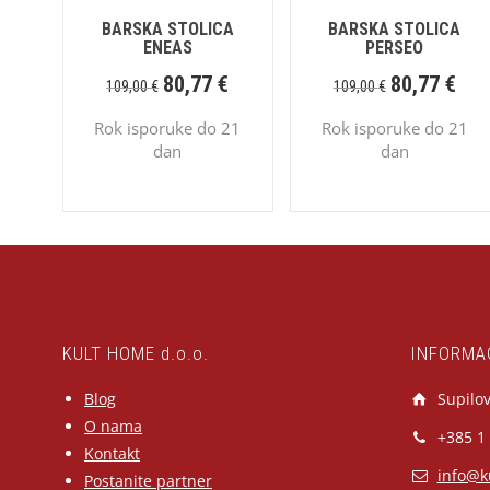
BARSKA STOLICA
BARSKA STOLICA
ENEAS
PERSEO
80,77
€
80,77
€
109,00
€
109,00
€
Rok isporuke do 21
Rok isporuke do 21
dan
dan
KULT HOME d.o.o.
INFORMA
Blog
Supilov
O nama
+385 1
Kontakt
info@k
Postanite partner