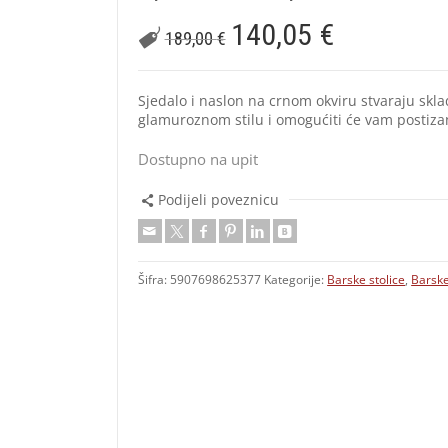
140,05
€
189,00
€
Sjedalo i naslon na crnom okviru stvaraju skl
glamuroznom stilu i omogućiti će vam postizan
Dostupno na upit
Podijeli poveznicu
Šifra:
5907698625377
Kategorije:
Barske stolice
,
Barske