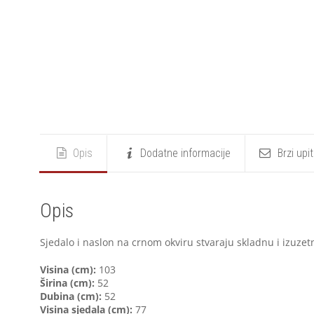
Opis
Dodatne informacije
Brzi upi
Opis
Sjedalo i naslon na crnom okviru stvaraju skladnu i izuze
V
isina (cm):
103
Širina (cm):
52
Dubina (cm):
52
Visina sjedala (cm):
77