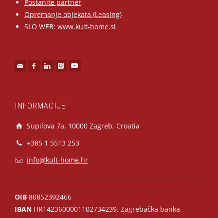
Postanite partner
Opremanje objekata (Leasing)
SLO WEB:
www.kult-home.si
INFORMACIJE
Supilova 7a, 10000 Zagreb, Croatia
+385 1 5513 253
info@kult-home.hr
OIB
80852392466
IBAN
HR1423600001102734239, Zagrebačka banka