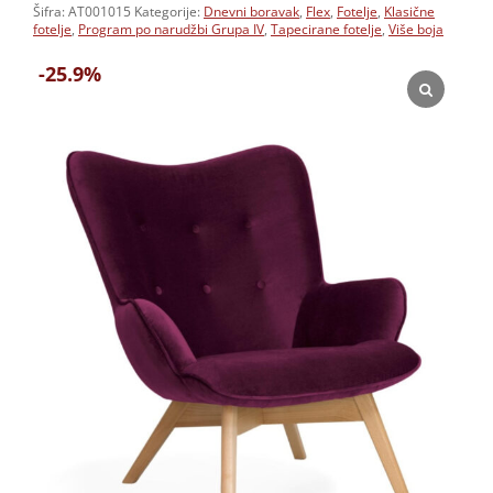
Šifra:
AT001015
Kategorije:
Dnevni boravak
,
Flex
,
Fotelje
,
Klasične
fotelje
,
Program po narudžbi Grupa IV
,
Tapecirane fotelje
,
Više boja
-25.9%