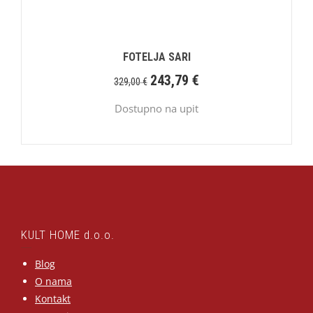
FOTELJA SARI
243,79
€
329,00
€
Dostupno na upit
KULT HOME d.o.o.
Blog
O nama
Kontakt