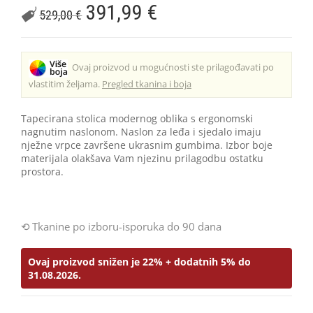
391,99
€
529,00
€
Ovaj proizvod u mogućnosti ste prilagođavati po
vlastitim željama.
Pregled tkanina i boja
Tapecirana stolica modernog oblika s ergonomski
nagnutim naslonom. Naslon za leđa i sjedalo imaju
nježne vrpce završene ukrasnim gumbima. Izbor boje
materijala olakšava Vam njezinu prilagodbu ostatku
prostora.
Tkanine po izboru-isporuka do 90 dana
Ovaj proizvod snižen je 22% + dodatnih 5% do
31.08.2026.