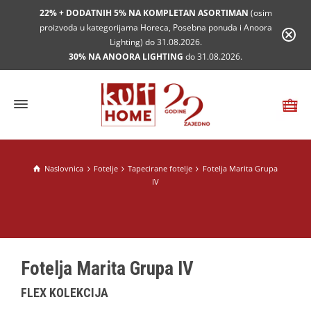
22% + DODATNIH 5% NA KOMPLETAN ASORTIMAN
(osim
proizvoda u kategorijama Horeca, Posebna ponuda i Anoora
Lighting) do 31.08.2026.
30% NA ANOORA LIGHTING
do 31.08.2026.
Naslovnica
Fotelje
Tapecirane fotelje
Fotelja Marita Grupa
IV
Fotelja Marita Grupa IV
FLEX KOLEKCIJA