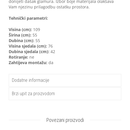
donijeti dašak glamura. Izbor boje materijala olakšava
Vam njezinu prilagodbu ostatku prostora.
Tehnički parametri:
Visina (cm):
109
Širina (cm):
55
Dubina (cm):
55
Visina sjedala (cm):
76
Dubina sjedala (cm):
42
Rotiranje:
ne
Zahtijeva montažu:
da
Dodatne informacije
Brzi upit za proizvodom
Povezani proizvodi