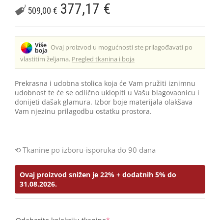
377,17
€
509,00
€
Ovaj proizvod u mogućnosti ste prilagođavati po
vlastitim željama.
Pregled tkanina i boja
Prekrasna i udobna stolica koja će Vam pružiti iznimnu
udobnost te će se odlično uklopiti u Vašu blagovaonicu i
donijeti dašak glamura. Izbor boje materijala olakšava
Vam njezinu prilagodbu ostatku prostora.
Tkanine po izboru-isporuka do 90 dana
Ovaj proizvod snižen je 22% + dodatnih 5% do
31.08.2026.