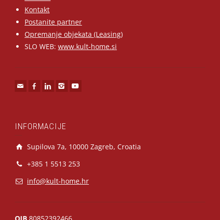
Kontakt
Postanite partner
Opremanje objekata (Leasing)
SLO WEB:
www.kult-home.si
INFORMACIJE
Supilova 7a, 10000 Zagreb, Croatia
+385 1 5513 253
info@kult-home.hr
OIB
80852392466