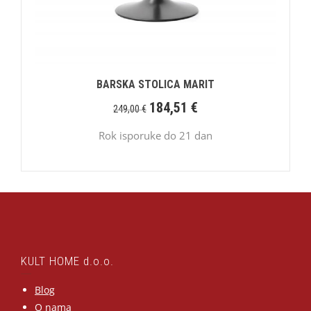
BARSKA STOLICA MARIT
184,51
€
249,00
€
Rok isporuke do 21 dan
KULT HOME d.o.o.
Blog
O nama