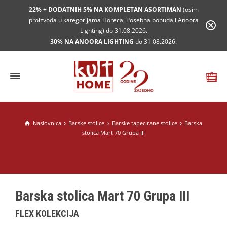
22% + DODATNIH 5% NA KOMPLETAN ASORTIMAN
(osim
proizvoda u kategorijama Horeca, Posebna ponuda i Anoora
Lighting) do 31.08.2026.
30% NA ANOORA LIGHTING
do 31.08.2026.
Naslovnica
Barske stolice
Barske tapecirane stolice
Barska
stolica Mart 70 Grupa III
Barska stolica Mart 70 Grupa III
FLEX KOLEKCIJA