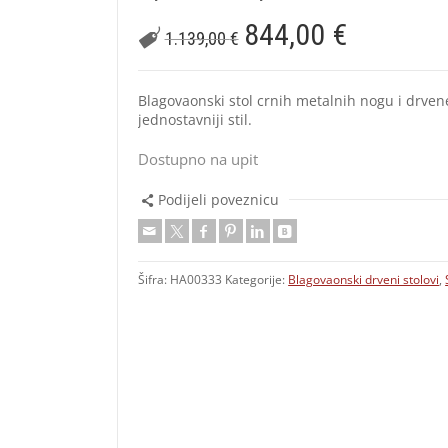
844,00
€
1.139,00
€
Blagovaonski stol crnih metalnih nogu i drvene
jednostavniji stil.
Dostupno na upit
Podijeli poveznicu
Šifra:
HA00333
Kategorije:
Blagovaonski drveni stolovi
,