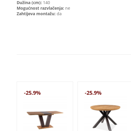
Dužina (cm):
140
Mogućnost razvlačenja:
ne
Zahtijeva montažu:
da
-25.9%
-25.9%