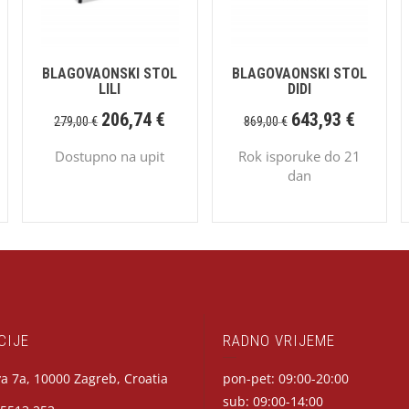
BLAGOVAONSKI STOL
BLAGOVAONSKI STOL
LILI
DIDI
206,74
€
643,93
€
279,00
€
869,00
€
Dostupno na upit
Rok isporuke do 21
dan
CIJE
RADNO VRIJEME
a 7a, 10000 Zagreb, Croatia
pon-pet: 09:00-20:00
sub: 09:00-14:00