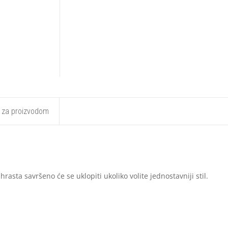
t za proizvodom
asta savršeno će se uklopiti ukoliko volite jednostavniji stil.