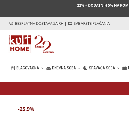
22% + DODATNIH 5% NA KO
BESPLATNA DOSTAVA ZA RH
|
SVE VRSTE PLAĆANJA
BLAGOVAONA
DNEVNA SOBA
SPAVAĆA SOBA
HR
-25.9%