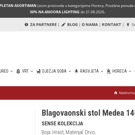
MPLETAN ASORTIMAN
(osim proizvoda u kategorijama Horeca, Posebna ponuda i 
30% NA ANOORA LIGHTING
do 31.08.2026.
ZA PARTNERE
|
BLOG
|
O NAMA
|
KONTAKT
|
Su
URED
VRT
DJEČJA SOBA
RASVJETA
HORECA
Naslovnic
Blagovaonski stol Medea 1
SENSE KOLEKCIJA
Boja: Hrast; Materijal: Drvo;