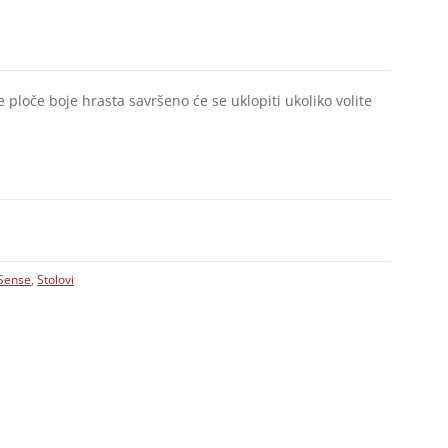
 ploče boje hrasta savršeno će se uklopiti ukoliko volite
Sense
,
Stolovi