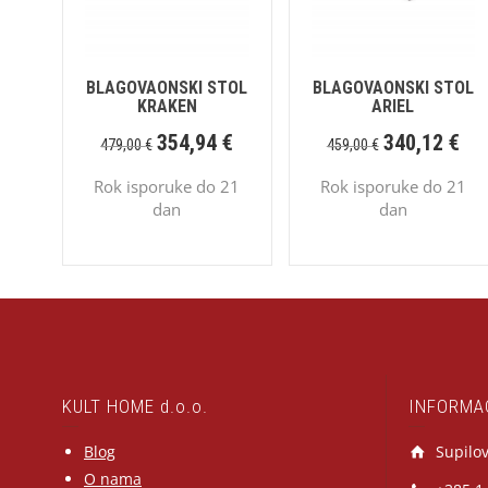
BLAGOVAONSKI STOL
BLAGOVAONSKI STOL
KRAKEN
ARIEL
354,94
€
340,12
€
479,00
€
459,00
€
Rok isporuke do 21
Rok isporuke do 21
dan
dan
KULT HOME d.o.o.
INFORMA
Blog
Supilov
O nama