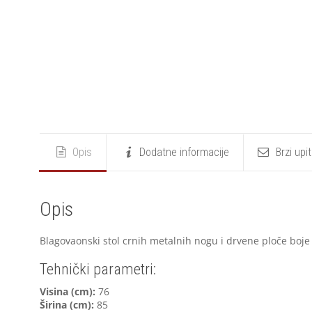
Opis
Dodatne informacije
Brzi upi
Opis
Blagovaonski stol crnih metalnih nogu i drvene ploče boje hr
Tehnički parametri:
V
isina (cm):
76
Širina (cm):
85