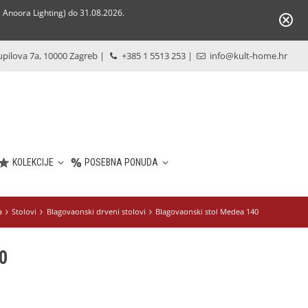
Anoora Lighting) do 31.08.2026.
pilova 7a, 10000 Zagreb
|
+385 1 5513 253
|
info@kult-home.hr
KOLEKCIJE
POSEBNA PONUDA
a
Stolovi
Blagovaonski drveni stolovi
Blagovaonski stol Medea 140
40