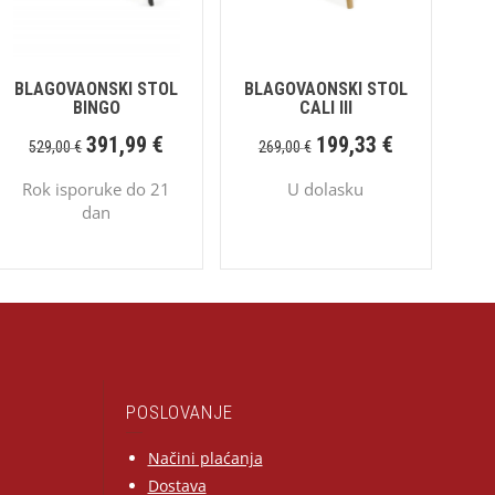
BLAGOVAONSKI STOL
BLAGOVAONSKI STOL
BINGO
CALI III
391,99
€
199,33
€
529,00
€
269,00
€
Rok isporuke do 21
U dolasku
dan
POSLOVANJE
Načini plaćanja
Dostava