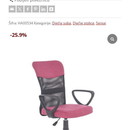
Šifra:
HA00534
Kategorije:
Dječja soba
,
Dječje stolice
,
Sense
-25.9%