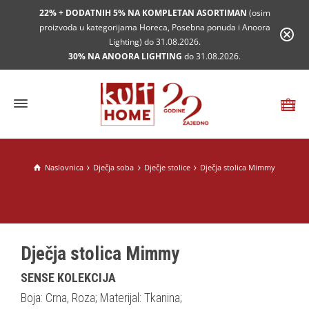
22% + DODATNIH 5% NA KOMPLETAN ASORTIMAN
(osim
proizvoda u kategorijama Horeca, Posebna ponuda i Anoora
Lighting) do 31.08.2026.
30% NA ANOORA LIGHTING
do 31.08.2026.
Naslovnica
Dječja soba
Dječje stolice
Dječja stolica Mimmy
Dječja stolica Mimmy
SENSE KOLEKCIJA
Boja: Crna, Roza; Materijal: Tkanina;