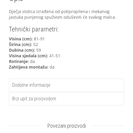
Dječja stolica izrađena od polipropilena i mekanog
jastuka punjenog spužvom oduševiti će svakog malca.
Tehnički parametri:
V
isina (cm):
81-91
Širina (cm):
52
Dubina (cm):
59
Visina sjedala (cm):
41-51
Rotiranje:
da
Zahtijeva montažu:
da
Dodatne informacije
Brzi upit za proizvodom
Povezani proizvodi