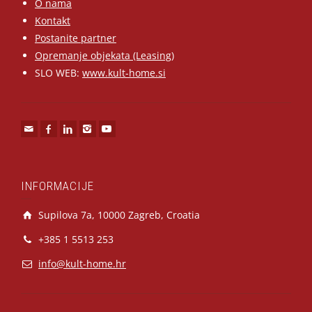
O nama
Kontakt
Postanite partner
Opremanje objekata (Leasing)
SLO WEB:
www.kult-home.si
INFORMACIJE
Supilova 7a, 10000 Zagreb, Croatia
+385 1 5513 253
info@kult-home.hr