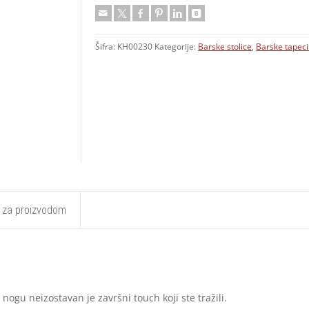
Šifra:
KH00230
Kategorije:
Barske stolice
,
Barske tapeci
t za proizvodom
nogu neizostavan je završni touch koji ste tražili.