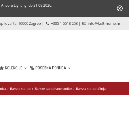
Anoora Lighting) do 31.08.2026.
pilova 7a, 10000 Zagreb
|
+385 1 5513 253
|
info@kult-home.hr
KOLEKCIJE
POSEBNA PONUDA
nica
Barske stolice
Barske tapecirane stolice
Barska stolica Minja II