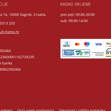
CIJE
RADNO VRIJEME
a 7a, 10000 Zagreb, Croatia
pon-pet: 09:00-20:00
sub: 09:00-14:00
 5513 253
ult-home.hr
392466
23600001102734239,
a banka
0852392466
cookies)
Opći uvjeti poslovanja
Sigurnost i zaštita podataka