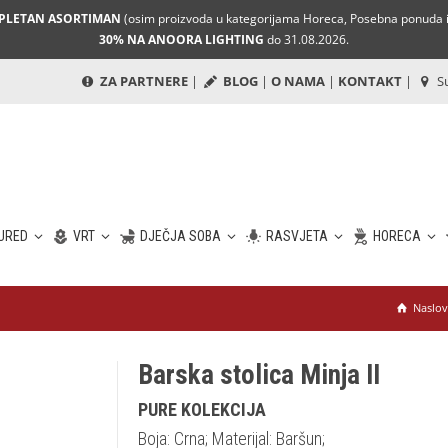
MPLETAN ASORTIMAN
(osim proizvoda u kategorijama Horeca, Posebna ponuda i 
30% NA ANOORA LIGHTING
do 31.08.2026.
ZA PARTNERE
|
BLOG
|
O NAMA
|
KONTAKT
|
Su
URED
VRT
DJEČJA SOBA
RASVJETA
HORECA
Naslov
Barska stolica Minja II
PURE KOLEKCIJA
Boja: Crna; Materijal: Baršun;