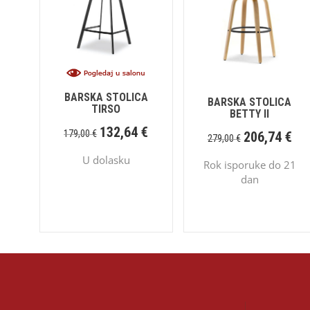
BARSKA STOLICA
BARSKA STOLICA
TIRSO
BETTY II
132,64
€
179,00
€
206,74
€
279,00
€
U dolasku
Rok isporuke do 21
dan