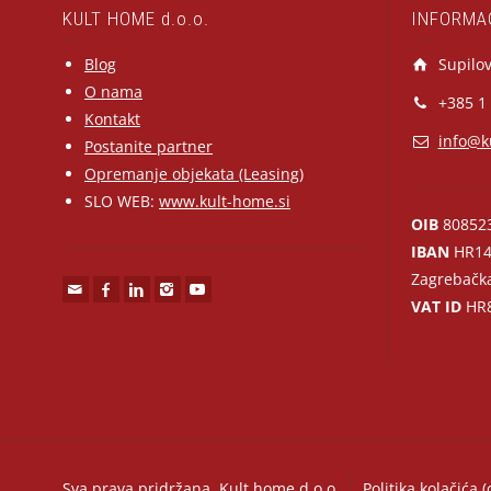
KULT HOME d.o.o.
INFORMA
Blog
Supilov
O nama
+385 1
Kontakt
info@k
Postanite partner
Opremanje objekata (Leasing)
SLO WEB:
www.kult-home.si
OIB
80852
IBAN
HR14
Zagrebačk
VAT ID
HR8
Sva prava pridržana, Kult home d.o.o.
Politika kolačića (