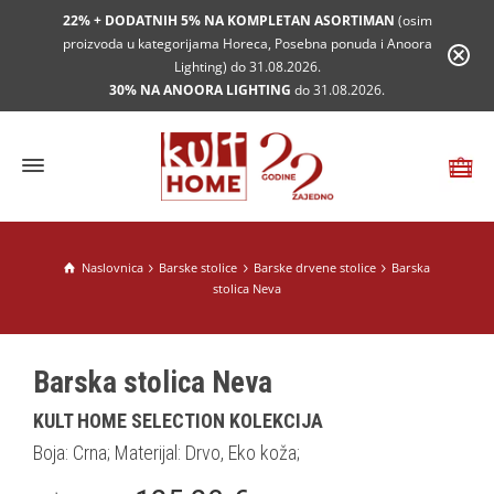
22% + DODATNIH 5% NA KOMPLETAN ASORTIMAN
(osim
proizvoda u kategorijama Horeca, Posebna ponuda i Anoora
Lighting) do 31.08.2026.
30% NA ANOORA LIGHTING
do 31.08.2026.
Naslovnica
Barske stolice
Barske drvene stolice
Barska
stolica Neva
Barska stolica Neva
KULT HOME SELECTION KOLEKCIJA
Boja: Crna; Materijal: Drvo, Eko koža;