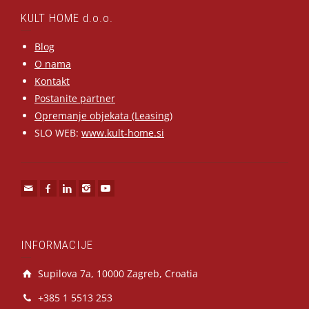
KULT HOME d.o.o.
Blog
O nama
Kontakt
Postanite partner
Opremanje objekata (Leasing)
SLO WEB:
www.kult-home.si
INFORMACIJE
Supilova 7a, 10000 Zagreb, Croatia
+385 1 5513 253