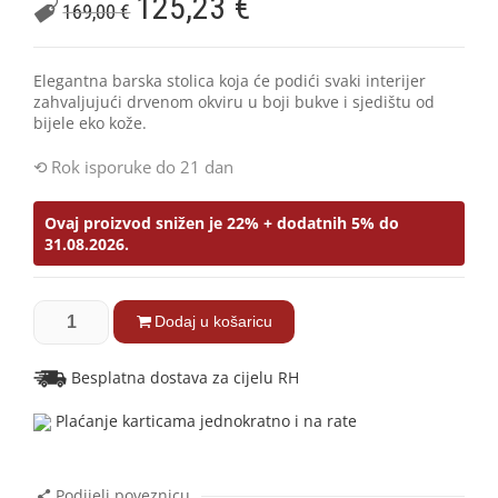
125,23
€
169,00
€
Elegantna barska stolica koja će podići svaki interijer
zahvaljujući drvenom okviru u boji bukve i sjedištu od
bijele eko kože.
Rok isporuke do 21 dan
Ovaj proizvod snižen je 22% + dodatnih 5% do
31.08.2026.
Dodaj u košaricu
Besplatna dostava za cijelu RH
Plaćanje karticama jednokratno i na rate
Podijeli poveznicu