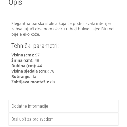
Opis
Elegantna barska stolica koja će podići svaki interijer
zahvaljujući drvenom okviru u boji bukve i sjedištu od
bijele eko kože.
Tehnički parametri:
V
isina (cm):
97
Širina (cm):
48
Dubina (cm):
44
Visina sjedala (cm):
78
Rotiranje:
da
Zahtijeva montažu:
da
Dodatne informacije
Brzi upit za proizvodom