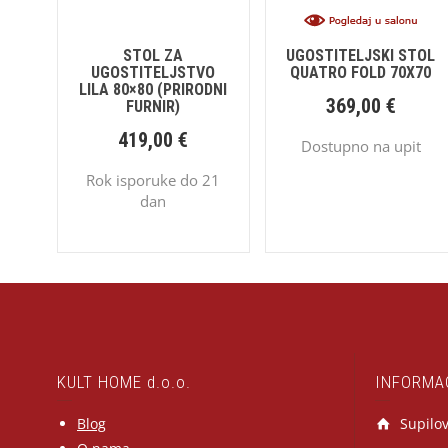
STOL ZA
UGOSTITELJSKI STOL
UGOSTITELJSTVO
QUATRO FOLD 70X70
LILA 80×80 (PRIRODNI
369,00
€
FURNIR)
419,00
€
Dostupno na upit
Rok isporuke do 21
dan
KULT HOME d.o.o.
INFORMA
Blog
Supilov