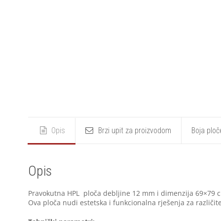
Opis
Brzi upit za proizvodom
Boja ploč
Opis
Pravokutna HPL ploča debljine 12 mm i dimenzija 69×79 cm
Ova ploča nudi estetska i funkcionalna rješenja za različi