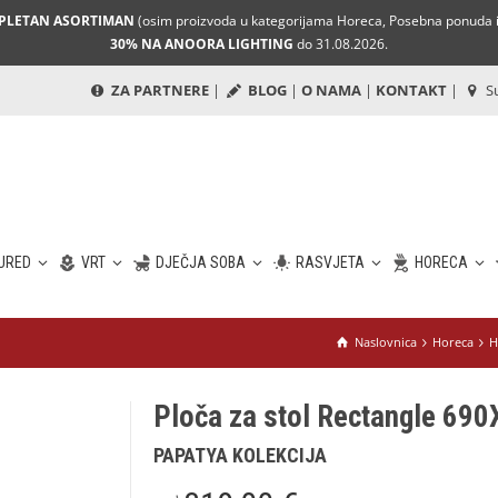
MPLETAN ASORTIMAN
(osim proizvoda u kategorijama Horeca, Posebna ponuda i 
30% NA ANOORA LIGHTING
do 31.08.2026.
ZA PARTNERE
|
BLOG
|
O NAMA
|
KONTAKT
|
Su
URED
VRT
DJEČJA SOBA
RASVJETA
HORECA
Naslovnica
Horeca
H
Ploča za stol Rectangle 690
PAPATYA KOLEKCIJA