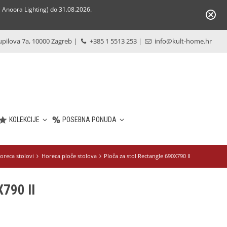
Anoora Lighting) do 31.08.2026.
pilova 7a, 10000 Zagreb
|
+385 1 5513 253
|
info@kult-home.hr
KOLEKCIJE
POSEBNA PONUDA
oreca stolovi
Horeca ploče stolova
Ploča za stol Rectangle 690X790 II
X790 II