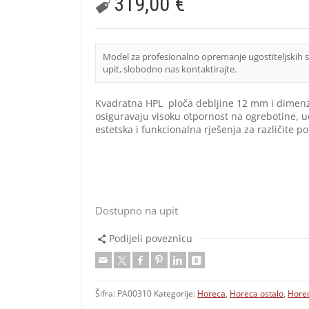
319,00
€
Model za profesionalno opremanje ugostiteljskih 
upit, slobodno nas kontaktirajte.
Kvadratna HPL ploča debljine 12 mm i dimenzi
osiguravaju visoku otpornost na ogrebotine, 
estetska i funkcionalna rješenja za različite 
Dostupno na upit
Podijeli poveznicu
Šifra:
PA00310
Kategorije:
Horeca
,
Horeca ostalo
,
Horec