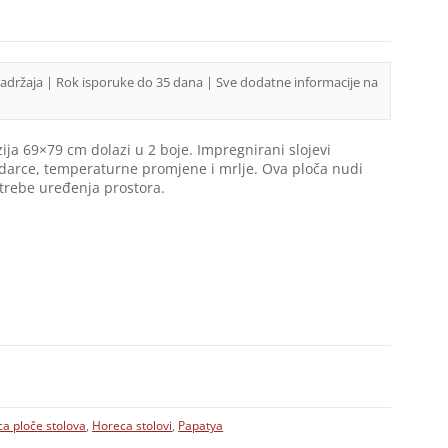
sadržaja | Rok isporuke do 35 dana | Sve dodatne informacije na
ja 69×79 cm dolazi u 2 boje. Impregnirani slojevi
udarce, temperaturne promjene i mrlje. Ova ploča nudi
potrebe uređenja prostora.
a ploče stolova
,
Horeca stolovi
,
Papatya