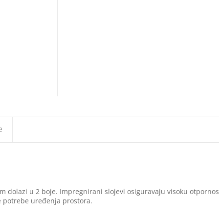
e
 dolazi u 2 boje. Impregnirani slojevi osiguravaju visoku otporno
te potrebe uređenja prostora.