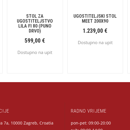
STOL ZA
UGOSTITELJSKI STOL
UGOSTITELJSTVO
MEET 200X90
LILA FI 80 (PUNO
1.239,00
€
DRVO)
599,00
€
Dostupno na upit
Dostupno na upit
CIJE
RADNO VRIJEME
a 7a, 10000 Zagreb, Croatia
pon-pet: 09:00-20:00