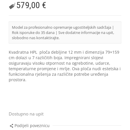
579,00
€
Model za profesionalno opremanje ugostiteljskih sadržaja |
Rok isporuke do 35 dana | Sve dodatne informacije na upit,
slobodno nas kontaktirajte.
Kvadratna HPL ploča debljine 12 mm i dimenzija 79×159
cm dolazi u 7 različitih boja. Impregnirani slojevi
osiguravaju visoku otpornost na ogrebotine, udarce,
temperaturne promjene i mrlje. Ova ploča nudi estetska i
funkcionalna rješenja za različite potrebe uređenja
prostora.
Dostupno na upit
Podijeli poveznicu