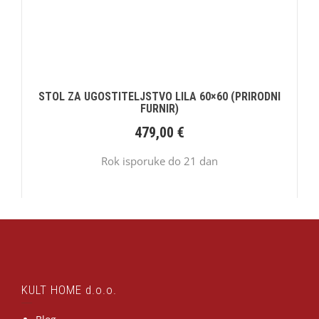
STOL ZA UGOSTITELJSTVO LILA 60×60 (PRIRODNI
FURNIR)
479,00
€
Rok isporuke do 21 dan
KULT HOME d.o.o.