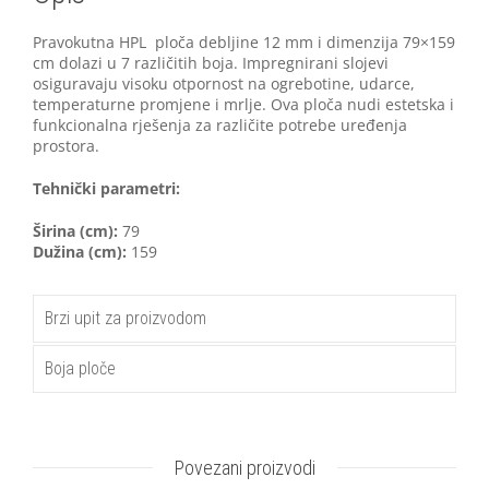
Pravokutna HPL ploča debljine 12 mm i dimenzija 79×159
cm dolazi u 7 različitih boja. Impregnirani slojevi
osiguravaju visoku otpornost na ogrebotine, udarce,
temperaturne promjene i mrlje. Ova ploča nudi estetska i
funkcionalna rješenja za različite potrebe uređenja
prostora.
Tehnički parametri:
Širina (cm):
79
Dužina (cm):
159
Brzi upit za proizvodom
Boja ploče
Povezani proizvodi