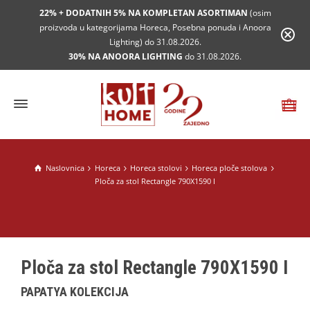
22% + DODATNIH 5% NA KOMPLETAN ASORTIMAN
(osim
proizvoda u kategorijama Horeca, Posebna ponuda i Anoora
Lighting) do 31.08.2026.
30% NA ANOORA LIGHTING
do 31.08.2026.
Naslovnica
Horeca
Horeca stolovi
Horeca ploče stolova
Ploča za stol Rectangle 790X1590 I
Ploča za stol Rectangle 790X1590 I
PAPATYA KOLEKCIJA