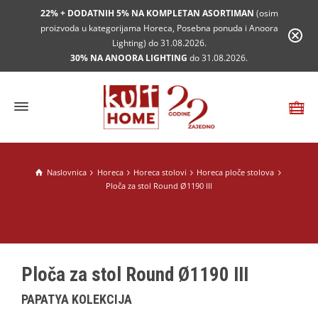
22% + DODATNIH 5% NA KOMPLETAN ASORTIMAN
(osim
proizvoda u kategorijama Horeca, Posebna ponuda i Anoora
Lighting) do 31.08.2026.
30% NA ANOORA LIGHTING
do 31.08.2026.
Naslovnica
Horeca
Horeca stolovi
Horeca ploče stolova
Ploča za stol Round Ø1190 III
Ploča za stol Round Ø1190 III
PAPATYA KOLEKCIJA