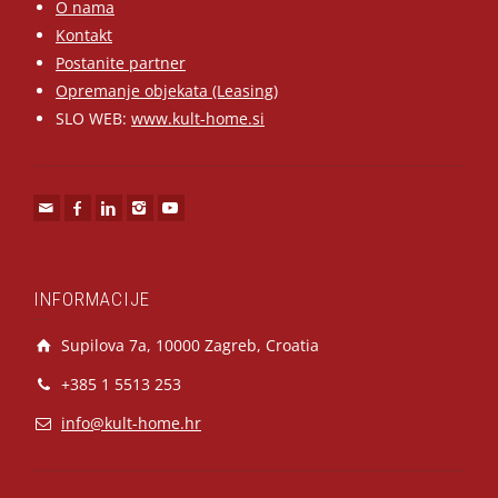
O nama
Kontakt
Postanite partner
Opremanje objekata (Leasing)
SLO WEB:
www.kult-home.si
INFORMACIJE
Supilova 7a, 10000 Zagreb, Croatia
+385 1 5513 253
info@kult-home.hr