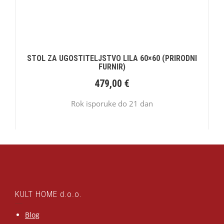
STOL ZA UGOSTITELJSTVO LILA 60×60 (PRIRODNI
FURNIR)
479,00
€
Rok isporuke do 21 dan
KULT HOME d.o.o.
Blog