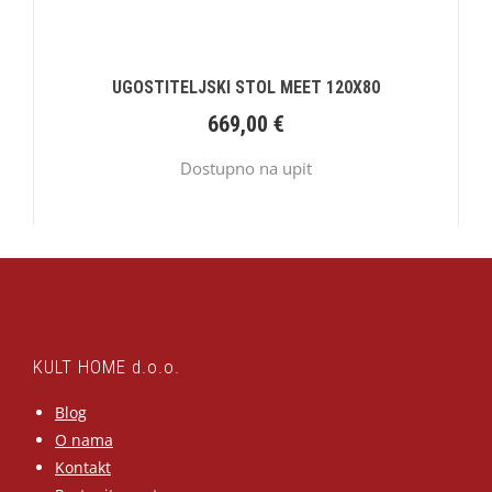
UGOSTITELJSKI STOL MEET 120X80
669,00
€
Dostupno na upit
KULT HOME d.o.o.
Blog
O nama
Kontakt