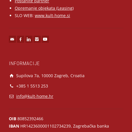
Postanite partner
Opremanje objekata (Leasing)
SLO WEB:
www.kult-home.si
INFORMACIJE
Supilova 7a, 10000 Zagreb, Croatia
+385 1 5513 253
info@kult-home.hr
OIB
80852392466
IBAN
HR1423600001102734239, Zagrebačka banka