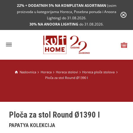
22% + DODATNIH 5% NA KOMPLETAN ASORTIMAN
(osim
proizvoda u kategorijama Horeca, Posebna ponuda i Anoora
Lighting) do 31.08.2026.
30% NA ANOORA LIGHTING
do 31.08.2026.
Naslovnica
Horeca
Horeca stolovi
Horeca ploče stolova
Ploča za stol Round Ø1390 I
Ploča za stol Round Ø1390 I
PAPATYA KOLEKCIJA