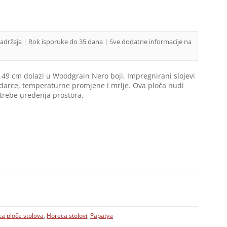
sadržaja | Rok isporuke do 35 dana | Sve dodatne informacije na
49 cm dolazi u Woodgrain Nero boji. Impregnirani slojevi
udarce, temperaturne promjene i mrlje. Ova ploča nudi
potrebe uređenja prostora.
a ploče stolova
,
Horeca stolovi
,
Papatya