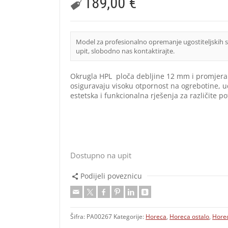
189,00
€
Model za profesionalno opremanje ugostiteljskih 
upit, slobodno nas kontaktirajte.
Okrugla HPL ploča debljine 12 mm i promjera 
osiguravaju visoku otpornost na ogrebotine, 
estetska i funkcionalna rješenja za različite 
Dostupno na upit
Podijeli poveznicu
Šifra:
PA00267
Kategorije:
Horeca
,
Horeca ostalo
,
Horec