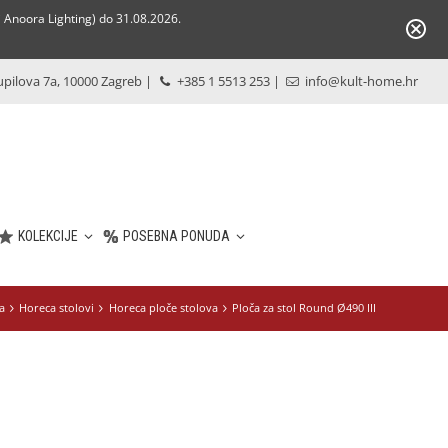
Anoora Lighting) do 31.08.2026.
pilova 7a, 10000 Zagreb
|
+385 1 5513 253
|
info@kult-home.hr
KOLEKCIJE
POSEBNA PONUDA
a
Horeca stolovi
Horeca ploče stolova
Ploča za stol Round Ø490 III