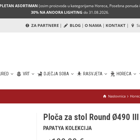
MPLETAN ASORTIMAN
(osim proizvoda u kategorijama Horeca, Posebna ponuda i 
30% NA ANOORA LIGHTING
do 31.08.2026.
ZA PARTNERE
|
BLOG
|
O NAMA
|
KONTAKT
|
Su
URED
VRT
DJEČJA SOBA
RASVJETA
HORECA
Naslovnica
Horec
Ploča za stol Round Ø490 III
PAPATYA KOLEKCIJA