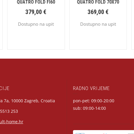
QUATRO FOLD FI60
QUATRO FOLD 70X70
379,00
€
369,00
€
Dostupno na upit
Dostupno na upit
CIJE
RADNO VRIJEME
a 7a, 10000 Zagreb, Croatia
pon-pet: 09:00-20:00
sub: 09:00-14:00
 5513 253
ult-home.hr