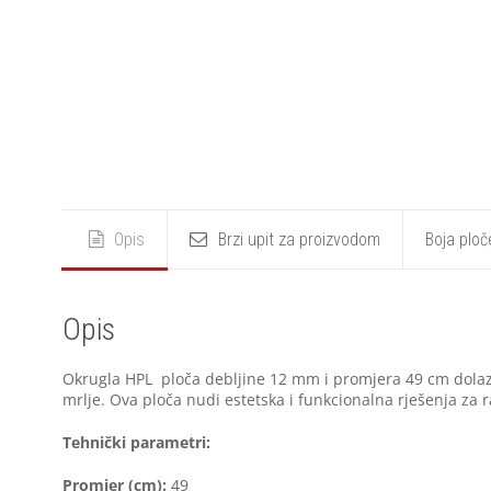
Opis
Brzi upit za proizvodom
Boja ploč
Opis
Okrugla HPL ploča debljine 12 mm i promjera 49 cm dolazi
mrlje. Ova ploča nudi estetska i funkcionalna rješenja za 
Tehnički parametri:
Promjer (cm):
49