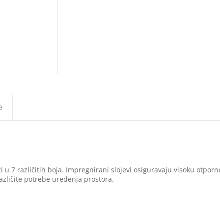
e
u 7 različitih boja. Impregnirani slojevi osiguravaju visoku otpo
različite potrebe uređenja prostora.