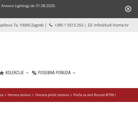
Anoora Lighting) do 31.08.2026.
pilova 7a, 10000 Zagreb
|
+385 1 5513 253
|
info@kult-home.hr
KOLEKCIJE
POSEBNA PONUDA
ca
Horeca stolovi
Horeca ploče stolova
Ploča za stol Round Ø790 I