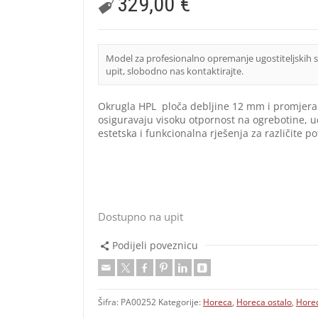
329,00
€
Model za profesionalno opremanje ugostiteljskih 
upit, slobodno nas kontaktirajte.
Okrugla HPL ploča debljine 12 mm i promjera 79
osiguravaju visoku otpornost na ogrebotine, 
estetska i funkcionalna rješenja za različite 
Dostupno na upit
Podijeli poveznicu
Šifra:
PA00252
Kategorije:
Horeca
,
Horeca ostalo
,
Horec