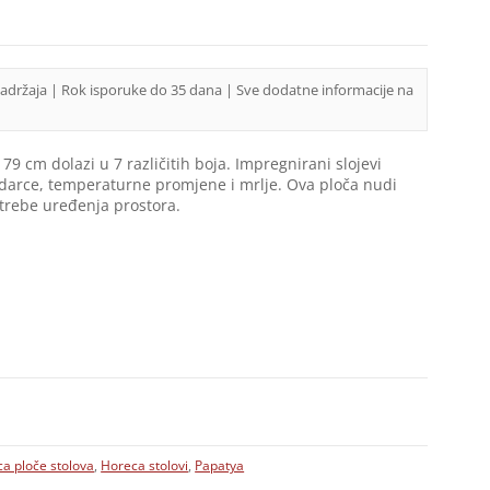
sadržaja | Rok isporuke do 35 dana | Sve dodatne informacije na
 cm dolazi u 7 različitih boja. Impregnirani slojevi
udarce, temperaturne promjene i mrlje. Ova ploča nudi
potrebe uređenja prostora.
a ploče stolova
,
Horeca stolovi
,
Papatya