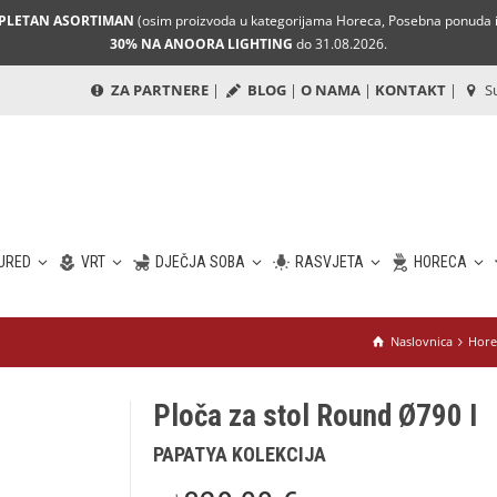
MPLETAN ASORTIMAN
(osim proizvoda u kategorijama Horeca, Posebna ponuda i 
30% NA ANOORA LIGHTING
do 31.08.2026.
ZA PARTNERE
|
BLOG
|
O NAMA
|
KONTAKT
|
Su
URED
VRT
DJEČJA SOBA
RASVJETA
HORECA
Naslovnica
Hore
Ploča za stol Round Ø790 I
PAPATYA KOLEKCIJA