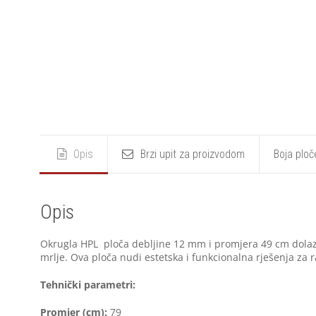
Opis
Brzi upit za proizvodom
Boja ploč
Opis
Okrugla HPL ploča debljine 12 mm i promjera 49 cm dolazi 
mrlje. Ova ploča nudi estetska i funkcionalna rješenja za 
Tehnički parametri:
Promjer (cm):
79