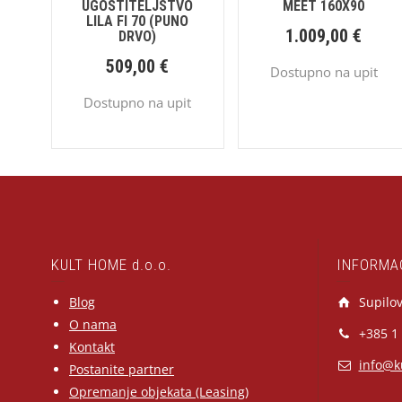
UGOSTITELJSTVO
MEET 160X90
LILA FI 70 (PUNO
1.009,00
€
DRVO)
509,00
€
Dostupno na upit
Dostupno na upit
KULT HOME d.o.o.
INFORMA
Blog
Supilov
O nama
+385 1
Kontakt
info@k
Postanite partner
Opremanje objekata (Leasing)