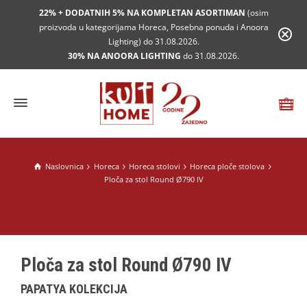
22% + DODATNIH 5% NA KOMPLETAN ASORTIMAN
(osim
proizvoda u kategorijama Horeca, Posebna ponuda i Anoora
Lighting) do 31.08.2026.
30% NA ANOORA LIGHTING
do 31.08.2026.
Naslovnica
Horeca
Horeca stolovi
Horeca ploče stolova
Ploča za stol Round Ø790 IV
Ploča za stol Round Ø790 IV
PAPATYA KOLEKCIJA