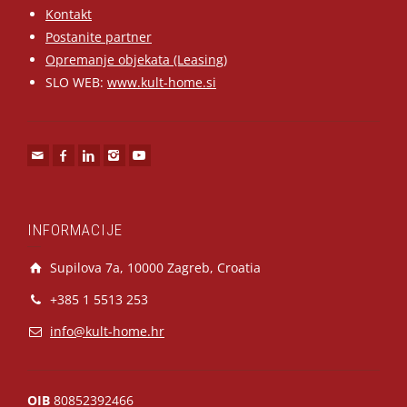
Kontakt
Postanite partner
Opremanje objekata (Leasing)
SLO WEB:
www.kult-home.si
INFORMACIJE
Supilova 7a, 10000 Zagreb, Croatia
+385 1 5513 253
info@kult-home.hr
OIB
80852392466