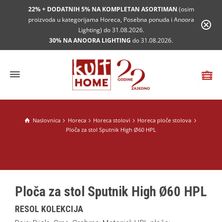
22% + DODATNIH 5% NA KOMPLETAN ASORTIMAN
(osim
proizvoda u kategorijama Horeca, Posebna ponuda i Anoora
Lighting) do 31.08.2026.
30% NA ANOORA LIGHTING
do 31.08.2026.
Naslovnica
Horeca
Horeca stolovi
Horeca ploče stolova
Ploča za stol Sputnik High Ø60 HPL
Ploča za stol Sputnik High Ø60 HPL
RESOL KOLEKCIJA