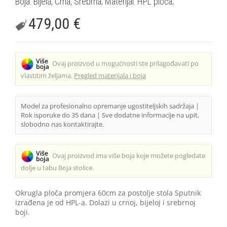
Boja: Bijela, Crna, Srebrna; Materijal: HPL ploča;
479,00
€
Ovaj proizvod u mogućnosti ste prilagođavati po
vlastitim željama.
Pregled materijala i boja
Model za profesionalno opremanje ugostiteljskih sadržaja |
Rok isporuke do 35 dana | Sve dodatne informacije na upit,
slobodno nas kontaktirajte.
Ovaj proizvod ima više boja koje možete pogledate
dolje u tabu Boja stolice.
Okrugla ploča promjera 60cm za postolje stola Sputnik
izrađena je od HPL-a. Dolazi u crnoj, bijeloj i srebrnoj
boji.