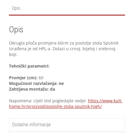
Opis
Opis
Okrugla ploča promjera 60cm za postolje stola Sputnik
izrađena je od HPL-a. Dolazi u crnoj, bijeloj i srebrnoj
boji.
Tehnički parametri:
Promjer (cm):
60
Mogućnost razvlačenja:
ne
Zahtijeva montažu:
da
Napomena: cijeli stol pogledajte ovdje:
https://www.kult-
home.hr/proizvod/postolje-stola-sputnik-high/
Dodatne informacije