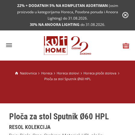
22% + DODATNIH 5% NA KOMPLETAN ASORTIMAN
(osim
proizvoda u kategorijama Horeca, Posebna ponuda i Anoora
Lighting) do 31.08.2026.
30% NA ANOORA LIGHTING
do 31.08.2026.
Naslovnica
Horeca
Horeca stolovi
Horeca ploče stolova
Ploča za stol Sputnik Ø60 HPL
Ploča za stol Sputnik Ø60 HPL
RESOL KOLEKCIJA