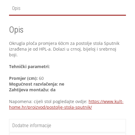
Opis
Opis
Okrugla ploča promjera 60cm za postolje stola Sputnik
izrađena je od HPL-a. Dolazi u crnoj, bijeloj i srebrnoj
boji.
Tehnički parametri:
Promjer (cm):
60
Mogućnost razvlačenja:
ne
Zahtijeva montažu:
da
Napomena: cijeli stol pogledajte ovdje:
https://www.kult-
home.hr/proizvod/postolje-stola-sputnik/
Dodatne informacije