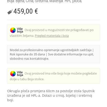
Boja: Bijela, Crna, Srebrna; Materijal: HPL ploča;
459,00
€
Ovaj proizvod u mogućnosti ste prilagođavati po
vlastitim željama.
Pregled materijala i boja
Model za profesionalno opremanje ugostiteljskih sadržaja |
Rok isporuke do 35 dana | Sve dodatne informacije na upit,
slobodno nas kontaktirajte.
Ovaj proizvod ima više boja koje možete pogledate
dolje u tabu Boja stolice.
Okrugla ploča promjera 60cm za postolje stola Sputnik
izrađena je od HPL-a. Dolazi u crnoj, bijeloj i srebrnoj
boji.