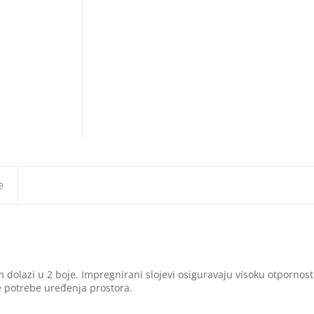
e
dolazi u 2 boje. Impregnirani slojevi osiguravaju visoku otpornos
te potrebe uređenja prostora.