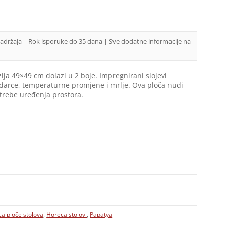
sadržaja | Rok isporuke do 35 dana | Sve dodatne informacije na
ja 49×49 cm dolazi u 2 boje. Impregnirani slojevi
udarce, temperaturne promjene i mrlje. Ova ploča nudi
potrebe uređenja prostora.
a ploče stolova
,
Horeca stolovi
,
Papatya