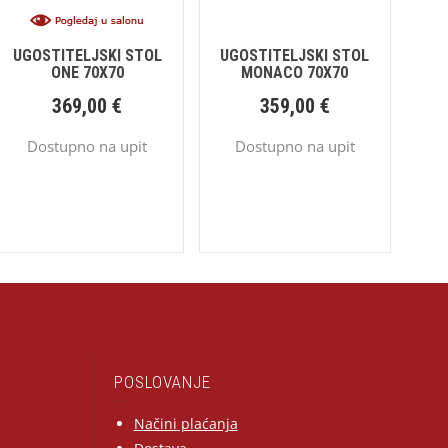
UGOSTITELJSKI STOL
UGOSTITELJSKI STOL
ONE 70X70
MONACO 70X70
369,00
€
359,00
€
Dostupno na upit
Dostupno na upit
POSLOVANJE
Načini plaćanja