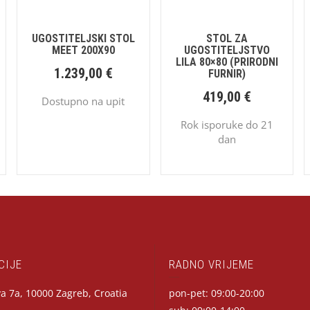
UGOSTITELJSKI STOL
STOL ZA
MEET 200X90
UGOSTITELJSTVO
LILA 80×80 (PRIRODNI
1.239,00
€
FURNIR)
419,00
€
Dostupno na upit
Rok isporuke do 21
dan
CIJE
RADNO VRIJEME
a 7a, 10000 Zagreb, Croatia
pon-pet: 09:00-20:00