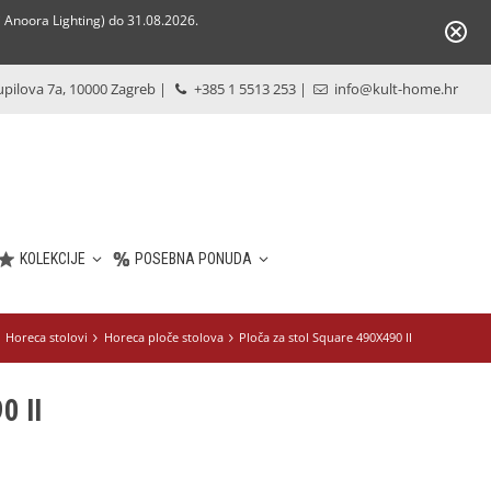
Anoora Lighting) do 31.08.2026.
pilova 7a, 10000 Zagreb
|
+385 1 5513 253
|
info@kult-home.hr
KOLEKCIJE
POSEBNA PONUDA
Horeca stolovi
Horeca ploče stolova
Ploča za stol Square 490X490 II
0 II