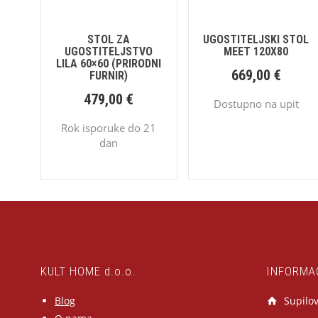
STOL ZA
UGOSTITELJSKI STOL
UGOSTITELJSTVO
MEET 120X80
LILA 60×60 (PRIRODNI
669,00
€
FURNIR)
479,00
€
Dostupno na upit
Rok isporuke do 21
dan
KULT HOME d.o.o.
INFORMA
Blog
Supilov