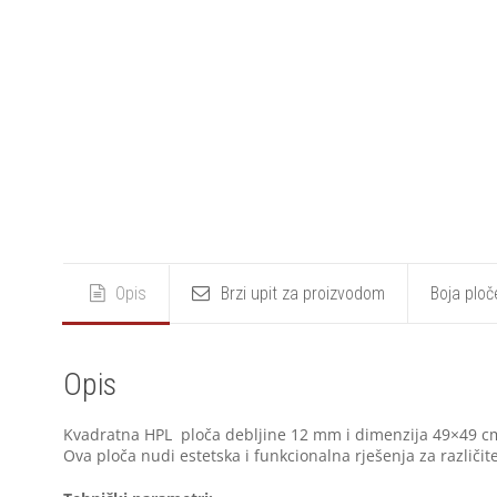
Opis
Brzi upit za proizvodom
Boja ploč
Opis
Kvadratna HPL ploča debljine 12 mm i dimenzija 49×49 cm 
Ova ploča nudi estetska i funkcionalna rješenja za različi