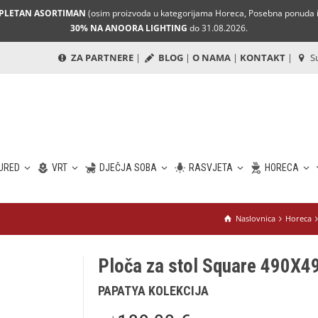
MPLETAN ASORTIMAN
(osim proizvoda u kategorijama Horeca, Posebna ponuda i 
30% NA ANOORA LIGHTING
do 31.08.2026.
ZA PARTNERE
|
BLOG
|
O NAMA
|
KONTAKT
|
Su
URED
VRT
DJEČJA SOBA
RASVJETA
HORECA
Naslovnica
Horeca
Ploča za stol Square 490X49
PAPATYA KOLEKCIJA