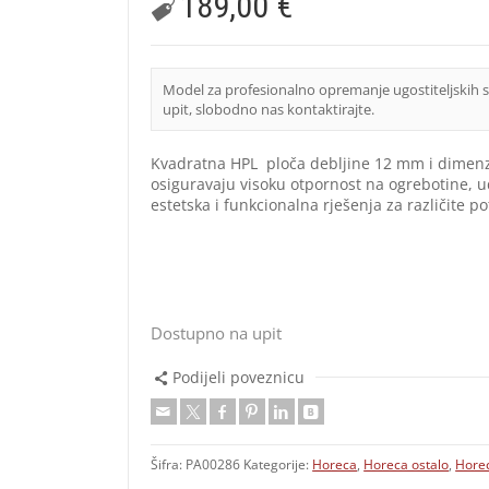
189,00
€
Model za profesionalno opremanje ugostiteljskih 
upit, slobodno nas kontaktirajte.
Kvadratna HPL ploča debljine 12 mm i dimenzi
osiguravaju visoku otpornost na ogrebotine, 
estetska i funkcionalna rješenja za različite 
Dostupno na upit
Podijeli poveznicu
Šifra:
PA00286
Kategorije:
Horeca
,
Horeca ostalo
,
Horec