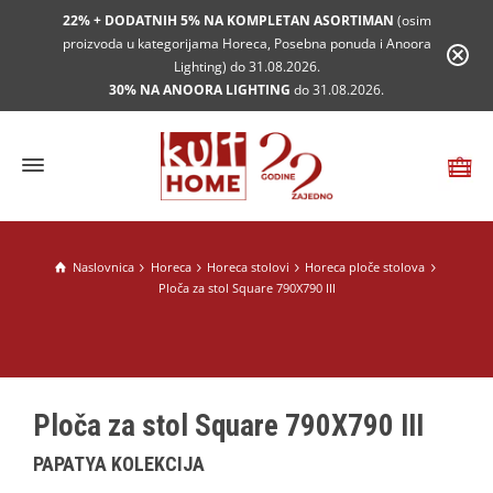
22% + DODATNIH 5% NA KOMPLETAN ASORTIMAN
(osim
proizvoda u kategorijama Horeca, Posebna ponuda i Anoora
Lighting) do 31.08.2026.
30% NA ANOORA LIGHTING
do 31.08.2026.
Naslovnica
Horeca
Horeca stolovi
Horeca ploče stolova
Ploča za stol Square 790X790 III
Ploča za stol Square 790X790 III
PAPATYA KOLEKCIJA