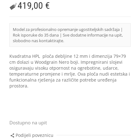
419,00
€
Model za profesionalno opremanje ugostiteljskih sadržaja |
Rok isporuke do 35 dana | Sve dodatne informacije na upit,
slobodno nas kontaktirajte.
Kvadratna HPL ploča debljine 12 mm i dimenzija 79×79
cm dolazi u Woodgrain Nero boji. Impregnirani slojevi
osiguravaju visoku otpornost na ogrebotine, udarce,
temperaturne promjene i mrlje. Ova ploča nudi estetska i
funkcionalna rješenja za različite potrebe uređenja
prostora.
Dostupno na upit
Podijeli poveznicu