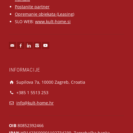
Postanite partner
Opremanje objekata (Leasing)
SLO WEB:
www.kult-home.si
INFORMACIJE
Supilova 7a, 10000 Zagreb, Croatia
+385 1 5513 253
info@kult-home.hr
OIB
80852392466
IBAN
HR1423600001102734239, Zagrebačka banka