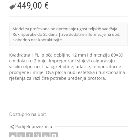
449,00
€
Model za profesionalno opremanje ugostiteljskih sadržaja |
Rok isporuke do 35 dana | Sve dodatne informacije na upit,
slobodno nas kontaktirajte.
Kvadratna HPL ploča debljine 12 mm i dimenzija 89×89
cm dolazi u 2 boje. Impregnirani slojevi osiguravaju
visoku otpornost na ogrebotine, udarce, temperaturne
promjene i mrlje. Ova ploča nudi estetska i funkcionalna
rješenja za različite potrebe uređenja prostora.
Dostupno na upit
Podijeli poveznicu