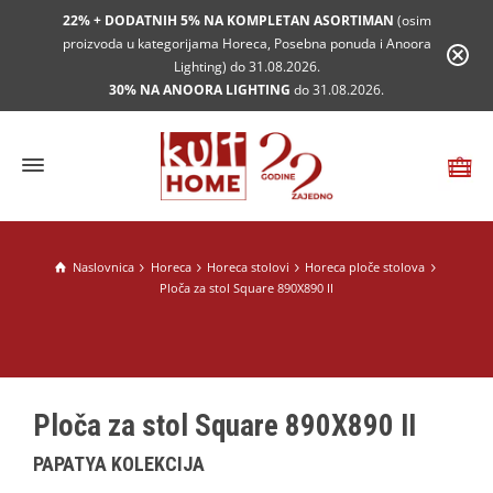
22% + DODATNIH 5% NA KOMPLETAN ASORTIMAN
(osim
proizvoda u kategorijama Horeca, Posebna ponuda i Anoora
Lighting) do 31.08.2026.
30% NA ANOORA LIGHTING
do 31.08.2026.
Naslovnica
Horeca
Horeca stolovi
Horeca ploče stolova
Ploča za stol Square 890X890 II
Ploča za stol Square 890X890 II
PAPATYA KOLEKCIJA