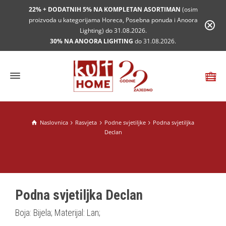
22% + DODATNIH 5% NA KOMPLETAN ASORTIMAN
(osim
proizvoda u kategorijama Horeca, Posebna ponuda i Anoora
Lighting) do 31.08.2026.
30% NA ANOORA LIGHTING
do 31.08.2026.
Naslovnica
Rasvjeta
Podne svjetiljke
Podna svjetiljka
Declan
Podna svjetiljka Declan
Boja: Bijela; Materijal: Lan;