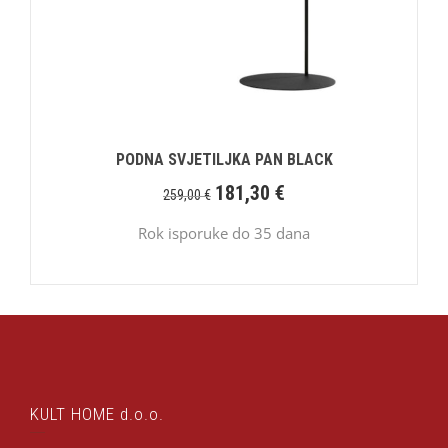
PODNA SVJETILJKA PAN BLACK
181,30
€
259,00
€
Rok isporuke do 35 dana
KULT HOME d.o.o.