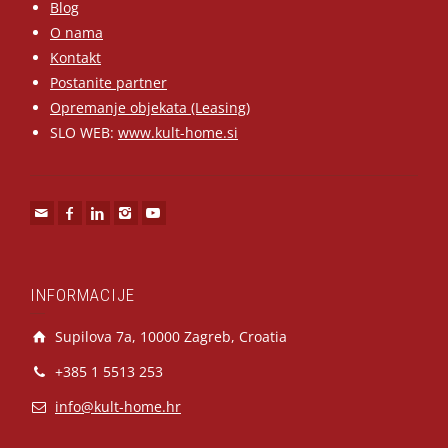
Blog
O nama
Kontakt
Postanite partner
Opremanje objekata (Leasing)
SLO WEB:
www.kult-home.si
INFORMACIJE
Supilova 7a, 10000 Zagreb, Croatia
+385 1 5513 253
info@kult-home.hr