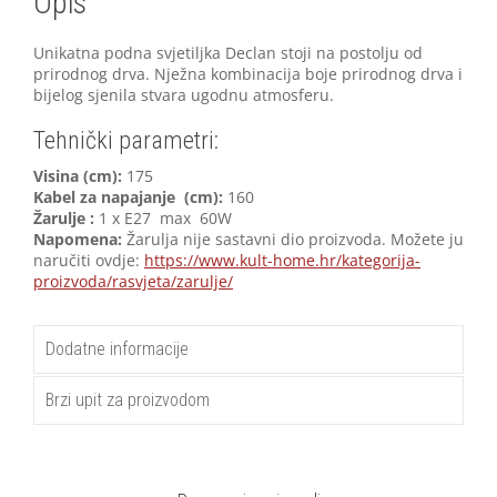
Opis
Unikatna podna svjetiljka Declan stoji na postolju od
prirodnog drva. Nježna kombinacija boje prirodnog drva i
bijelog sjenila stvara ugodnu atmosferu.
Tehnički parametri:
Visina (cm):
175
Kabel za napajanje (cm):
160
Žarulje :
1 x E27 max 60W
Napomena:
Žarulja nije sastavni dio proizvoda. Možete ju
naručiti ovdje:
https://www.kult-home.hr/kategorija-
proizvoda/rasvjeta/zarulje/
Dodatne informacije
Brzi upit za proizvodom