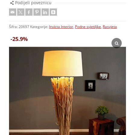
Podijeli poveznicu
Šifra:
20697
Kategorije:
Invicta Interior
,
Podne svjetiljke
,
Rasvjeta
-25.9%