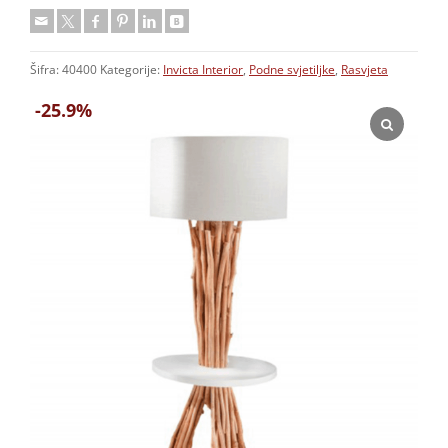
Šifra:
40400
Kategorije:
Invicta Interior
,
Podne svjetiljke
,
Rasvjeta
-25.9%