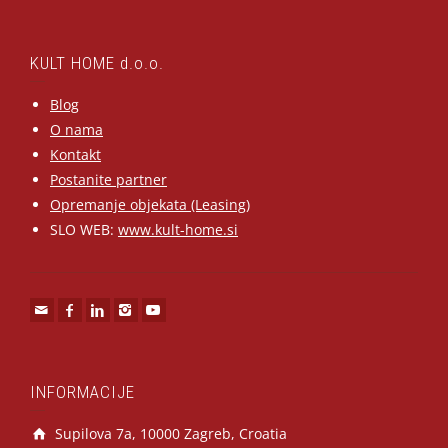
KULT HOME d.o.o.
Blog
O nama
Kontakt
Postanite partner
Opremanje objekata (Leasing)
SLO WEB:
www.kult-home.si
INFORMACIJE
Supilova 7a, 10000 Zagreb, Croatia