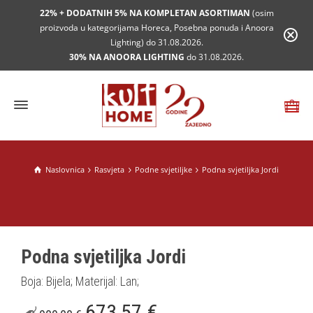
22% + DODATNIH 5% NA KOMPLETAN ASORTIMAN
(osim
proizvoda u kategorijama Horeca, Posebna ponuda i Anoora
Lighting) do 31.08.2026.
30% NA ANOORA LIGHTING
do 31.08.2026.
Naslovnica
Rasvjeta
Podne svjetiljke
Podna svjetiljka Jordi
Podna svjetiljka Jordi
Boja: Bijela; Materijal: Lan;
673,57
€