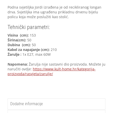
Podna svjetiljka Jordi izrađena je od recikliranog longan
drva. Svjetiljka ima ugrađenu prikladnu drvenu bijelu
policu koja može poslužiti kao stolić.
Tehnički parametri:
Visina (cm):
153
Širina(cm):
50
Dubina (cm):
50
Kabel za napajanje (cm):
210
Žarulje :
1x E27, max 60W
Napomena:
Žarulja nije sastavni dio proizvoda. Možete ju
naručiti ovdje:
https://www.kult-home.hr/kategorija-
proizvoda/rasvjeta/zarulje/
Dodatne informacije